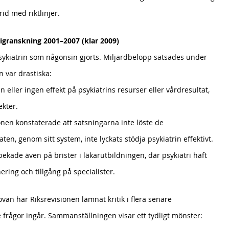
id med riktlinjer.
rigranskning 2001–2007 (klar 2009)
sykiatrin som någonsin gjorts. Miljardbelopp satsades under 
 var drastiska:
n eller ingen effekt på psykiatrins resurser eller vårdresultat, 
ekter.
onen konstaterade att satsningarna inte löste de 
n, genom sitt system, inte lyckats stödja psykiatrin effektivt.
ekade även på brister i läkarutbildningen, där psykiatri haft 
ering och tillgång på specialister.
van har Riksrevisionen lämnat kritik i flera senare 
frågor ingår. Sammanställningen visar ett tydligt mönster: