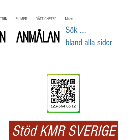
TRIN
FILMER
RÄTTIGHETER
More
Sök ....
on
ANMÄLAN
bland alla sidor
Swisha
ditt stöd
Stöd KMR SVERIGE