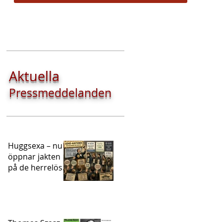
Aktuella
Pressmeddelanden
Huggsexa – nu
öppnar jakten
på de herrelösa
ADHD-
patienterna