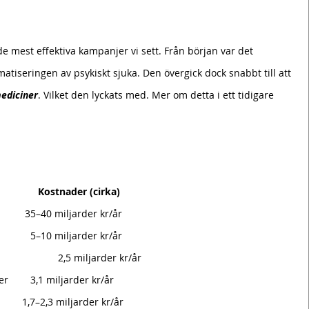
e mest effektiva kampanjer vi sett. Från början var det 
tiseringen av psykiskt sjuka. Den övergick dock snabbt till att 
ediciner
. Vilket den lyckats med. Mer om detta i ett tidigare 
                 Kostnader (cirka)
Specialistpsykiatrisk vård (region)         	 35–40 miljarder kr/år
Primärvård med psykiatriskt fokus       	   5–10 miljarder kr/år
Rättspsykiatrisk vård                                    	   2,5 miljarder kr/år
Privat psykiatrisk vård köpt av regioner 	   3,1 miljarder kr/år
Psykiatriska läkemedel (förmånen)       	1,7–2,3 miljarder kr/år