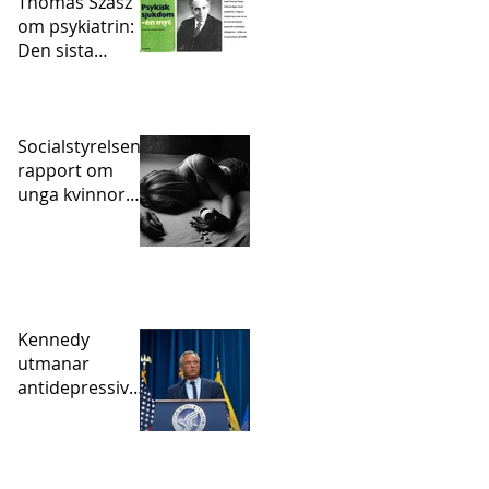
Thomas Szasz
om psykiatrin:
Den sista
statligt
sanktionerade
inkvisitionen
Socialstyrelsens
rapport om
unga kvinnor
och självskador
– vart tog
psykofarmakan
vägen?
Kennedy
utmanar
antidepressivae
pidemin – och
den studie som
hjälpte till att
skapa den