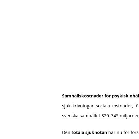
Samhällskostnader för psykisk ohä
sjukskrivningar, sociala kostnader, f
svenska samhället 320–345 miljarder 
Den t
otala sjuknotan 
har nu för för