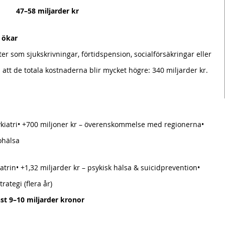
 	47–58 miljarder kr
 ökar
ter som sjukskrivningar, förtidspension, socialförsäkringar eller 
ill att de totala kostnaderna blir mycket högre: 340 miljarder kr.
sykiatri• +700 miljoner kr – överenskommelse med regionerna• 
ohälsa
atrin• +1,32 miljarder kr – psykisk hälsa & suicidprevention• 
trategi (flera år)
t 9–10 miljarder kronor