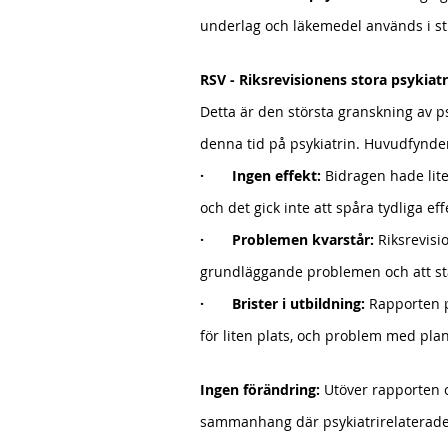
underlag och läkemedel används i str
RSV - Riksrevisionens stora psykiat
Detta är den största granskning av p
denna tid på psykiatrin. Huvudfynden
·
Ingen effekt:
 Bidragen hade lite
och det gick inte att spåra tydliga eff
·
Problemen kvarstår:
 Riksrevisi
grundläggande problemen och att state
· 
Brister i utbildning:
 Rapporten p
för liten plats, och problem med plan
Ingen förändring:
 Utöver rapporten o
sammanhang där psykiatrirelaterade 