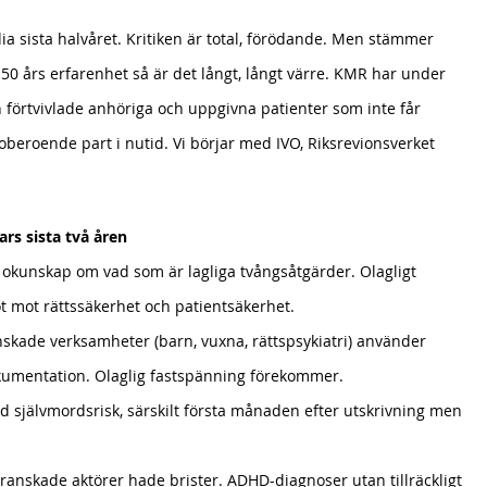
edia sista halvåret. Kritiken är total, förödande. Men stämmer 
0 års erfarenhet så är det långt, långt värre. KMR har under 
n förtvivlade anhöriga och uppgivna patienter som inte får 
l oberoende part i nutid. Vi börjar med IVO, Riksrevionsverket 
rs sista två åren
 okunskap om vad som är lagliga tvångsåtgärder. Olagligt 
hot mot rättssäkerhet och patientsäkerhet.
nskade verksamheter (barn, vuxna, rättspsykiatri) använder 
okumentation. Olaglig fastspänning förekommer.
öjd självmordsrisk, särskilt första månaden efter utskrivning men 
ranskade aktörer hade brister. ADHD-diagnoser utan tillräckligt 