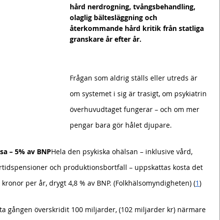
hård nerdrogning, tvångsbehandling, 
olaglig bältesläggning och 
återkommande hård kritik från statliga 
granskare år efter år.
Frågan som aldrig ställs eller utreds är 
om systemet i sig är trasigt, om psykiatrin 
överhuvudtaget fungerar – och om mer 
pengar bara gör hålet djupare.
lsa – 5% av BNP
Hela den psykiska ohälsan – inklusive vård, 
örtidspensioner och produktionsbortfall – uppskattas kosta det 
kronor per år, drygt 4,8 % av BNP. (Folkhälsomyndigheten) (
1
)
sta gången överskridit 100 miljarder, (102 miljarder kr) närmare 