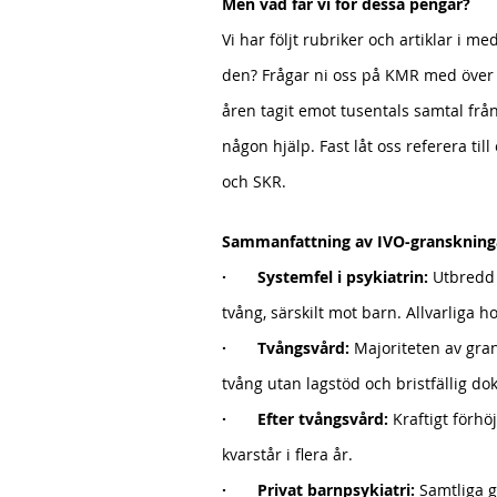
Men vad får vi för dessa pengar?
Vi har följt rubriker och artiklar i m
den? Frågar ni oss på KMR med över 5
åren tagit emot tusentals samtal frå
någon hjälp. Fast låt oss referera til
och SKR.
Sammanfattning av IVO-granskninga
· 
Systemfel i psykiatrin:
 Utbredd
tvång, särskilt mot barn. Allvarliga 
·
Tvångsvård:
 Majoriteten av gra
tvång utan lagstöd och bristfällig d
·  
Efter tvångsvård:
 Kraftigt förh
kvarstår i flera år.
· 
Privat barnpsykiatri:
 Samtliga g