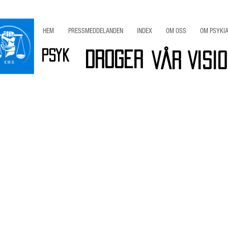
HEM
PRESSMEDDELANDEN
INDEX
OM OSS
OM PSYKIA
Psyk
Droger
Vår Visi
r
Viktig INFO
Bli Medlem / Stöd KMR