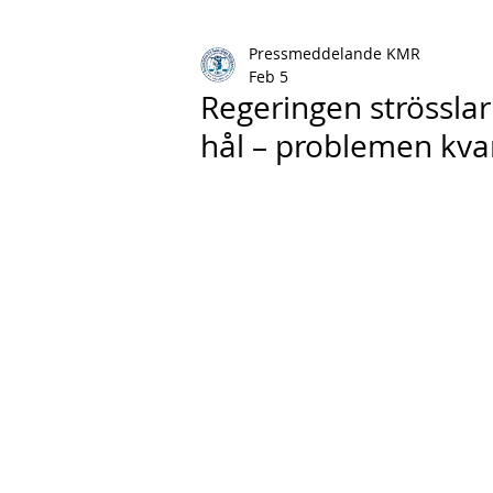
Pressmeddelande KMR
Feb 5
Regeringen strösslar 
hål – problemen kva