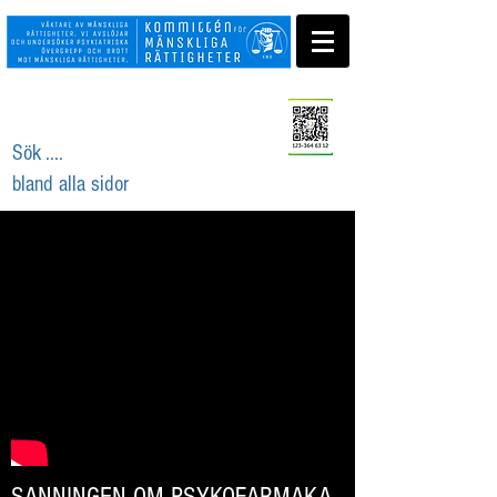
Swisha ditt stöd
Sök ....
bland alla sidor
SANNINGEN OM PSYKOFARMAKA