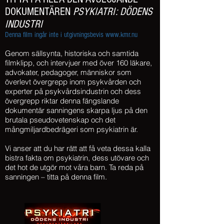
DOKUMENTÄREN
PSYKIATRI: DÖDENS
INDUSTRI
Denna film ingår inte i utgivningsbevis
www.kmr.nu
Genom sällsynta, historiska och samtida
filmklipp, och intervjuer med över 160 läkare,
advokater, pedagoger, människor som
överlevt övergrepp inom psykvården och
experter på psykvårdsindustrin och dess
övergrepp riktar denna fängslande
dokumentär sanningens skarpa ljus på den
brutala pseudovetenskap och det
mångmiljardbedrägeri som psykiatrin är.
Vi anser att du har rätt att få veta dessa kalla
bistra fakta om psykiatrin, dess utövare och
det hot de utgör mot våra barn. Ta reda på
sanningen – titta på denna film.