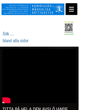
Swisha ditt stöd
Sök ....
bland alla sidor
TITTA PÅ HELA DEN AVSLÖJANDE