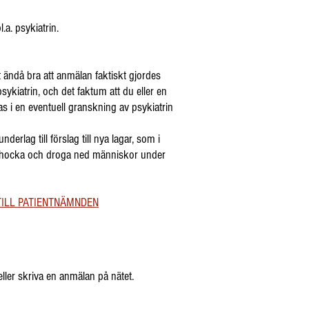
.a. psykiatrin.
et ändå bra att anmälan faktiskt gjordes
ykiatrin, och det faktum att du eller en
as i en eventuell granskning av psykiatrin
rlag till förslag till nya lagar, som i
t elchocka och droga ned människor under
TILL PATIENTNÄMNDEN
eller skriva en anmälan på nätet.