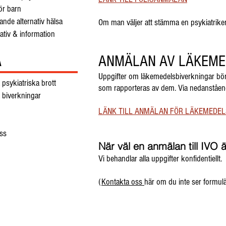
för barn
ande alternativ hälsa
Om man väljer att stämma en psykiatriker v
ativ & information
ANMÄLAN AV LÄKEM
A
Uppgifter om läkemedelsbiverkningar bör r
psykiatriska brott
som rapporteras av dem. Via nedanståen
 biverkningar
LÄNK TILL ANMÄLAN FÖR LÄKEMEDEL
ss
När väl en anmälan till IVO 
Vi behandlar alla uppgifter konfidentiellt.
(
Kontakta oss
här om du inte ser formulä