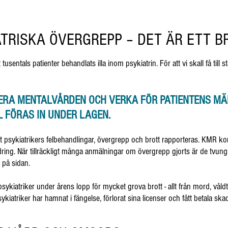
TRISKA ÖVERGREPP – DET ÄR ETT B
att tusentals patienter behandlats illa inom psykiatrin. För att vi skall få ti
ERA MENTALVÅRDEN OCH VERKA FÖR PATIENTENS MÄ
LL FÖRAS IN UNDER LAGEN.
att psykiatrikers felbehandlingar, övergrepp och brott rapporteras. KMR 
dring. När tillräckligt många anmälningar om övergrepp gjorts är de tvungn
 på sidan.
sykiatriker under årens lopp för mycket grova brott - allt från mord, våldt
iatriker har hamnat i fängelse, förlorat sina licenser och fått betala ska