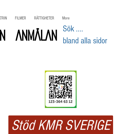
TRIN
FILMER
RÄTTIGHETER
More
Sök ....
on
ANMÄLAN
bland alla sidor
Swisha
ditt stöd
Stöd KMR SVERIGE