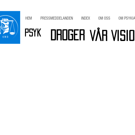
HEM
PRESSMEDDELANDEN
INDEX
OM OSS
OM PSYKIA
Psyk
Droger
Vår Visi
r
Viktig INFO
Bli Medlem / Stöd KMR