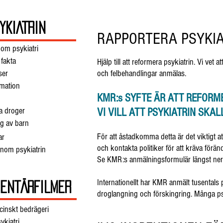
YKIATRIN
RAPPORTERA PSYKIA
om psykiatri
 fakta
Hjälp till att reformera psykiatrin. Vi vet 
ser
och felbehandlingar anmälas.
rmation
KMR:s SYFTE ÄR ATT REFORM
a droger
VI VILL ATT PSYKIATRIN SKA
g av barn
För att åstadkomma detta är det viktigt 
ar
och kontakta politiker för att kräva förän
inom psykiatrin
Se KMR:s anmälningsformulär längst ner
Internationellt har KMR anmält tusentals p
ENTÄRFILMER
droglangning och förskingring. Många psyk
inskt bedrägeri
ykiatri