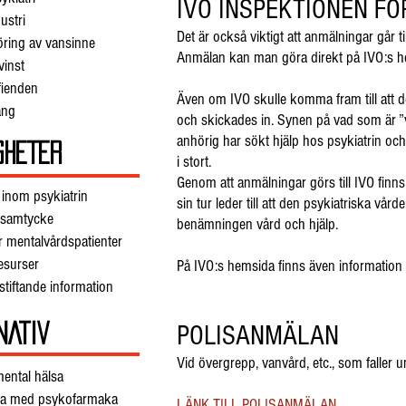
IVO INSPEKTIONEN F
ustri
Det är också viktigt att anmälningar går t
ring av vansinne
Anmälan kan man göra direkt på IVO:s 
inst
fienden
Även om IVO skulle komma fram till att de i
ång
och skickades in. Synen på vad som är ”ve
anhörig har sökt hjälp hos psykiatrin och
GHETER
i stort.
Genom att anmälningar görs till IVO finns 
 inom psykiatrin
sin tur leder till att den psykiatriska v
 samtycke
benämningen vård och hjälp.
r mentalvårdspatienter
esurser
På IVO:s hemsida finns även information 
stiftande information
POLISANMÄLAN
NATIV
Vid övergrepp, vanvård, etc., som faller 
mental hälsa
luta med psykofarmaka
LÄNK TILL POLISANMÄLAN