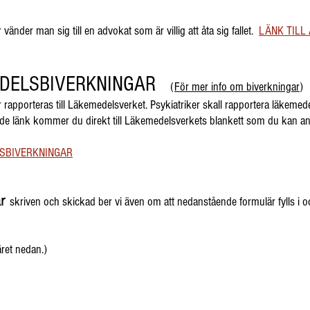
änder man sig till en advokat som är villig att åta sig fallet.
LÄNK TIL
EDELSBIVERKNINGAR
(
För mer info om biverkningar
)
apporteras till Läkemedelsverket. Psykiatriker skall rapportera läkemedels
de länk kommer du direkt till Läkemedelsverkets blankett som du kan a
SBIVERKNINGAR
är
skriven och skickad ber vi även om att nedanstående formulär fylls i oc
ret nedan.)