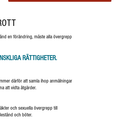
ROTT
ll stånd en förändring, måste alla övergrepp
NSKLIGA RÄTTIGHETER.
kommer därför att samla ihop anmälningar
a att vidta åtgärder.
äkter och sexuella övergrepp till
destånd och böter.