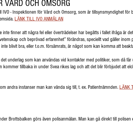
ÖR VÅRD OCH OMSORG
ill IVO - Inspektionen för Vård och Omsorg, som är tillsynsmyndighet för bl
hemsida.
LÄNK TILL IVO ANMÄLAN
nte finner att några fel eller överträdelser har begåtts i fallet ifråga är d
tenskap och beprövad erfarenhet” förändras, speciellt vad gäller inom ps
 inte blivit bra, eller t.o.m. försämrats, är något som kan komma att beakt
det underlag som kan användas vid kontakter med politiker, som då får unde
ården kommer tillbaka in under Svea rikes lag och att det blir förbjudet at
om andra instanser man kan vända sig till, t. ex. Patientnämnden.
LÄNK 
under Brottsbalken görs även polisanmälan. Man kan gå direkt till polisen 