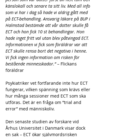
känslokall och senare ta sitt liv. Med all info 
som vi har i dag så hade vi aldrig gått med 
på ECT-behandling. Ansvarig läkare på BUP i 
Halmstad bestämde att vår dotter skulle få 
ECT och hon fick 10 st behandlingar. Hon 
hade inget fritt val utan blev påtvingad ECT. 
Informationen vi fick som föräldrar var att 
ECT skulle rensa bort det negativa i henne. 
Vi fick ingen information om risken för 
bestående minnesskador.”
 – Flickans 
föräldrar
Psykiatriker vet fortfarande inte hur ECT 
fungerar, vilken spänning som krävs eller 
hur många sessioner med ECT som ska 
utföras. Det är en fråga om ”trial and 
error” med människoliv.
Den senaste studien av forskare vid 
Århus Universitet i Danmark visar dock 
en sak – ECT ökar självmordsrisken 