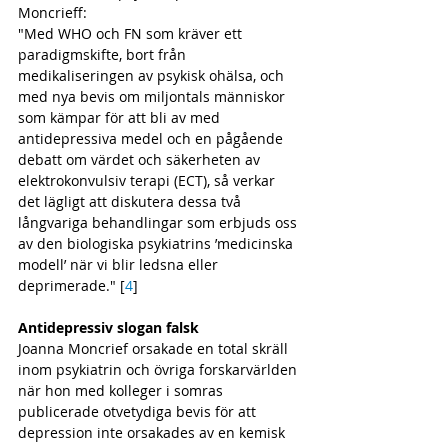
Moncrieff: 
"Med WHO och FN som kräver ett 
paradigmskifte, bort från 
medikaliseringen av psykisk ohälsa, och 
med nya bevis om miljontals människor 
som kämpar för att bli av med 
antidepressiva medel och en pågående 
debatt om värdet och säkerheten av 
elektrokonvulsiv terapi (ECT), så verkar 
det lägligt att diskutera dessa två 
långvariga behandlingar som erbjuds oss 
av den biologiska psykiatrins ’medicinska 
modell’ när vi blir ledsna eller 
deprimerade." [
4
] 
Antidepressiv slogan falsk
Joanna Moncrief orsakade en total skräll 
inom psykiatrin och övriga forskarvärlden 
när hon med kolleger i somras 
publicerade otvetydiga bevis för att 
depression inte orsakades av en kemisk 