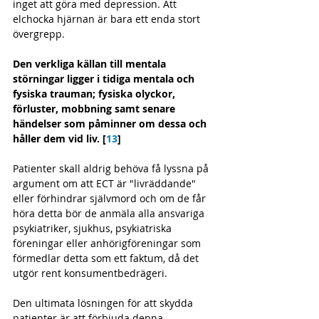
inget att göra med depression. Att 
elchocka hjärnan är bara ett enda stort 
övergrepp.
Den verkliga källan till mentala 
störningar ligger i tidiga mentala och 
fysiska trauman; fysiska olyckor, 
förluster, mobbning samt senare 
händelser som påminner om dessa och 
håller dem vid liv. [
13
]
Patienter skall aldrig behöva få lyssna på 
argument om att ECT är "livräddande" 
eller förhindrar självmord och om de får 
höra detta bör de anmäla alla ansvariga 
psykiatriker, sjukhus, psykiatriska 
föreningar eller anhörigföreningar som 
förmedlar detta som ett faktum, då det 
utgör rent konsumentbedrägeri. 
Den ultimata lösningen för att skydda 
patienter är att förbjuda denna 