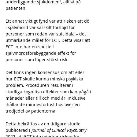
underliggande sjukdomen”, alltså på 
patienten.
Ett annat viktigt fynd var att risken att dö 
i självmord var särskilt förhöjd för 
personer som redan var suicidala – det 
utmärkande målet för ECT. Detta visar att 
ECT inte har en speciell 
självmordsförebyggande effekt för 
personer som löper störst risk. 
Det finns ingen konsensus om att eller 
hur ECT skulle kunna minska psykiska 
problem. Proceduren resulterar i 
skadliga kognitiva effekter som kan pågå i 
månader eller till och med år, inklusive 
ihållande minnesförlust hos över en 
tredjedel av patienterna. 
Detta bekräftas av en tidigare studie 
publicerad i 
Journal of Clinical Psychiatry
2022, att ECT inte minskar risken för 