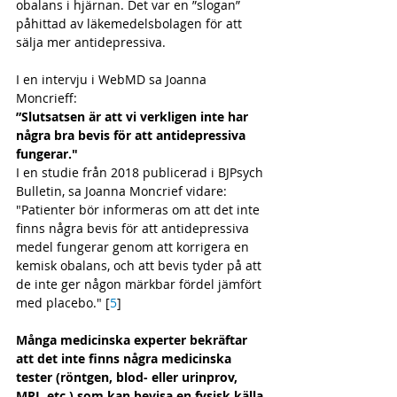
obalans i hjärnan. Det var en ”slogan” 
påhittad av läkemedelsbolagen för att 
sälja mer antidepressiva. 
I en intervju i WebMD sa Joanna 
Moncrieff: 
”Slutsatsen är att vi verkligen inte har 
några bra bevis för att antidepressiva 
fungerar." 
I en studie från 2018 publicerad i BJPsych 
Bulletin, sa Joanna Moncrief vidare: 
"Patienter bör informeras om att det inte 
finns några bevis för att antidepressiva 
medel fungerar genom att korrigera en 
kemisk obalans, och att bevis tyder på att 
de inte ger någon märkbar fördel jämfört 
med placebo." [
5
]
Många medicinska experter bekräftar 
att det inte finns några medicinska 
tester (röntgen, blod- eller urinprov, 
MRI, etc.) som kan bevisa en fysisk källa 