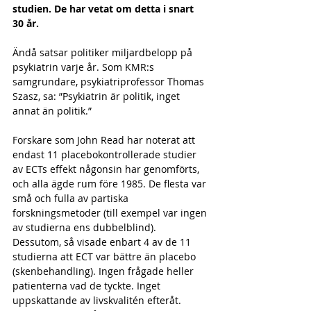
studien. De har vetat om detta i snart 
30 år.
Ändå satsar politiker miljardbelopp på 
psykiatrin varje år. Som KMR:s 
samgrundare, psykiatriprofessor Thomas 
Szasz, sa: ”Psykiatrin är politik, inget 
annat än politik.”
Forskare som John Read har noterat att 
endast 11 placebokontrollerade studier 
av ECTs effekt någonsin har genomförts, 
och alla ägde rum före 1985. De flesta var 
små och fulla av partiska 
forskningsmetoder (till exempel var ingen 
av studierna ens dubbelblind). 
Dessutom, så visade enbart 4 av de 11 
studierna att ECT var bättre än placebo 
(skenbehandling). Ingen frågade heller 
patienterna vad de tyckte. Inget 
uppskattande av livskvalitén efteråt. 