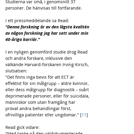
Studierna var små, i genomsnitt 37 
personer. De hänvisas till fortfarande.
I ett pressmeddelande sa Read:
"Denna forskning är av den lägsta kvalitén 
av någon forskning jag har sett under min 
40-åriga karriär." 
I en nyligen genomförd studie drog Read 
och andra forskare, inklusive den 
välkände Harvard-forskaren Irving Kirsch, 
slutsatsen:
"Det finns inga bevis för att ECT är 
effektivt för sin målgrupp – äldre kvinnor, 
eller dess målgrupp för diagnostik – svårt 
deprimerade personer, eller för suicidala, 
människor som utan framgång har 
prövat andra behandlingar först, 
ofrivilliga patienter eller ungdomar." [
11
]
Read gick vidare: 
"Med tanke på den väldokumenterade 