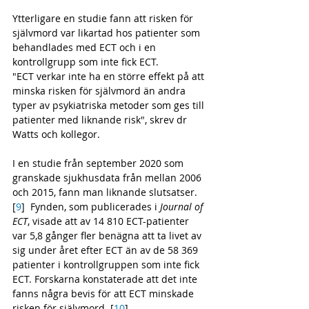
Ytterligare en studie fann att risken för 
självmord var likartad hos patienter som 
behandlades med ECT och i en 
kontrollgrupp som inte fick ECT.  
"ECT verkar inte ha en större effekt på att 
minska risken för självmord än andra 
typer av psykiatriska metoder som ges till 
patienter med liknande risk", skrev dr 
Watts och kollegor. 
I en studie från september 2020 som 
granskade sjukhusdata från mellan 2006 
och 2015, fann man liknande slutsatser. 
[
9
]  Fynden, som publicerades i 
Journal of 
ECT
, visade att av 14 810 ECT-patienter 
var 5,8 gånger fler benägna att ta livet av 
sig under året efter ECT än av de 58 369 
patienter i kontrollgruppen som inte fick 
ECT. Forskarna konstaterade att det inte 
fanns några bevis för att ECT minskade 
risken för självmord. [
10
] 