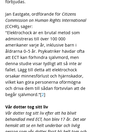
förbjudas. 
Jan Eastgate, ordförande för 
Citizens 
Commission on Human Rights International
(CCHR), säger: 
"Elektrochock är en brutal metod som 
administreras till över 100 000 
amerikaner varje år, inklusive barn i 
åldrarna 0–5 år. Psykiatriker hävdar ofta 
att ECT kan förhindra självmord, men 
denna studie visar tydligt att så inte är 
fallet. Lägg till detta att elektrochock 
orsakar minnesförlust och hjärnskador, 
vilket kan göra personerna oförmögna 
och driva dem till sådan förtvivlan att de 
begår självmord.”[
2
] 
Vår dotter tog sitt liv
Vår dotter tog sitt liv efter att ha blivit 
behandlad med ECT, hon blev 17 år. Det var 
hemskt att se en helt underbar och livlig 
person som vår dotter först bli helt tom och 