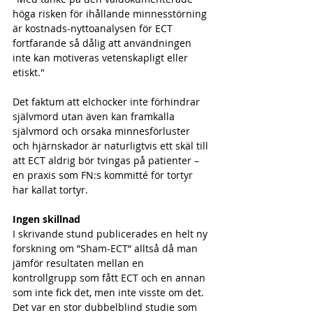
höga risken för ihållande minnesstörning 
är kostnads-nyttoanalysen för ECT 
fortfarande så dålig att användningen 
inte kan motiveras vetenskapligt eller 
etiskt." 
Det faktum att elchocker inte förhindrar 
självmord utan även kan framkalla 
självmord och orsaka minnesförluster 
och hjärnskador är naturligtvis ett skäl till 
att ECT aldrig bör tvingas på patienter – 
en praxis som FN:s kommitté för tortyr 
har kallat tortyr. 
Ingen skillnad
I skrivande stund publicerades en helt ny 
forskning om ”Sham-ECT” alltså då man 
jämför resultaten mellan en 
kontrollgrupp som fått ECT och en annan 
som inte fick det, men inte visste om det. 
Det var en stor dubbelblind studie som 