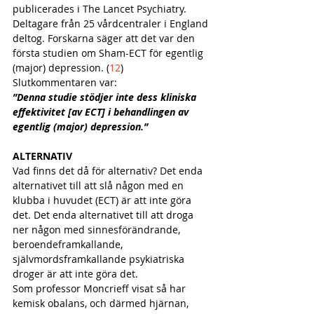
publicerades i The Lancet Psychiatry. 
Deltagare från 25 vårdcentraler i England 
deltog. Forskarna säger att det var den 
första studien om Sham-ECT för egentlig 
(major) depression.
(
12
) 
Slutkommentaren var:
”Denna studie stödjer inte dess kliniska 
effektivitet [av ECT] i behandlingen av 
egentlig (major) depression.” 
ALTERNATIV
Vad finns det då för alternativ? Det enda 
alternativet till att slå någon med en 
klubba i huvudet (ECT) är att inte göra 
det. Det enda alternativet till att droga 
ner någon med sinnesförändrande, 
beroendeframkallande, 
självmordsframkallande psykiatriska 
droger är att inte göra det. 
Som professor Moncrieff visat så har 
kemisk obalans, och därmed hjärnan, 