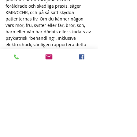
föråldrade och skadliga praxis, säger 
KMR/CCHR, och på så sätt skydda 
patienternas liv. Om du känner någon 
vars mor, fru, syster eller far, bror, son, 
barn eller vän har dödats eller skadats av 
psykiatrisk "behandling", inklusive 
elektrochock, vänligen rapportera detta 
till KMR. Skriv under på upprop 
tillsammans med tusentals andra för att 
förbjuda elchocker på KMR.nu / 
https://www.forbjudelchockertillbarn.se/#
1
Fler än 131 000 personer har 
undertecknat internationella KMR (CCHR) 
online-petitionen i USA för att förbjuda 
ECT. 
https://truthaboutect.org/contact/
Referenser:
[1]
https://onlinelibrary.wiley.com/doi/10.111