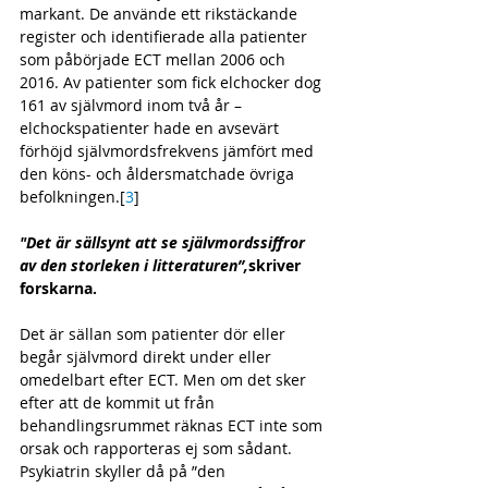
markant. De använde ett rikstäckande 
register och identifierade alla patienter 
som påbörjade ECT mellan 2006 och 
2016. Av patienter som fick elchocker dog 
161 av självmord inom två år – 
elchockspatienter hade en avsevärt 
förhöjd självmordsfrekvens jämfört med 
den köns- och åldersmatchade övriga 
befolkningen.[
3
] 
"Det är sällsynt att se självmordssiffror 
av den storleken i litteraturen”,
skriver 
forskarna.
Det är sällan som patienter dör eller 
begår självmord direkt under eller 
omedelbart efter ECT. Men om det sker 
efter att de kommit ut från 
behandlingsrummet räknas ECT inte som 
orsak och rapporteras ej som sådant. 
Psykiatrin skyller då på ”den 