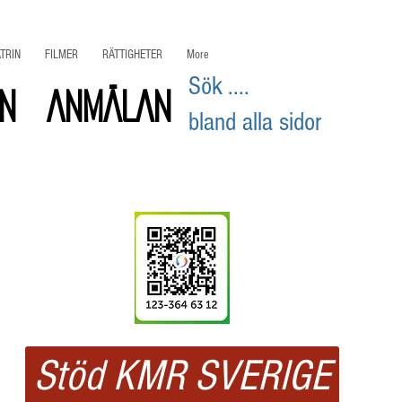
TRIN
FILMER
RÄTTIGHETER
More
Sök ....
on
ANMÄLAN
bland alla sidor
Swisha
ditt stöd
Stöd KMR SVERIGE