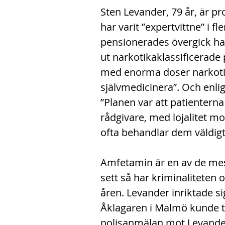
Sten Levander, 79 år, är pr
har varit ”expertvittne” i 
pensionerades övergick han 
ut narkotikaklassificerade 
med enorma doser narkotik
självmedicinera”. Och enli
”Planen var att patienterna 
rådgivare, med lojalitet m
ofta behandlar dem väldigt i
Amfetamin är en av de mes
sett så har kriminaliteten 
åren. Levander inriktade s
Åklagaren i Malmö kunde ty
polisanmälan mot Levande