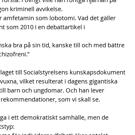
ågon kriminell avvikelse.
r amfetamin som lobotomi. Vad det gäller 
t som 2010 i en debattartikel i 
ka bra på sin tid, kanske till och med bättre 
hizofreni.”
laget till Socialstyrelsens kunskapsdokument 
uxna, vilket resulterat i dagens gigantiska 
till barn och ungdomar. Och han lever 
na rekommendationer, som vi skall se.
iga i ett demokratiskt samhälle, men de 
tstyp: