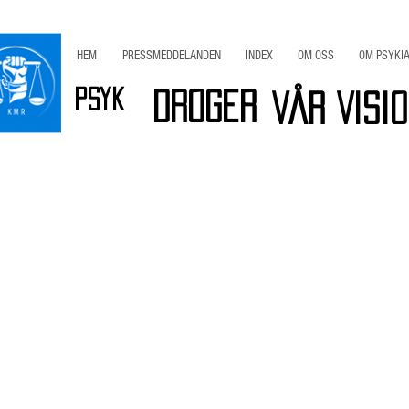
HEM
PRESSMEDDELANDEN
INDEX
OM OSS
OM PSYKIA
Psyk
Droger
Vår Visi
r
Viktig INFO
Bli Medlem / Stöd KMR