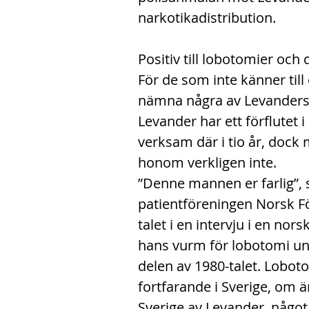
narkotikadistribution.
Positiv till lobotomier och
För de som inte känner till
nämna några av Levanders
Levander har ett förflutet 
verksam där i tio år, dock 
honom verkligen inte.
”Denne mannen er farlig”, 
patientföreningen Norsk Fö
talet i en intervju i en no
hans vurm för lobotomi un
delen av 1980-talet. Lobot
fortfarande i Sverige, om ä
Sverige av Levander, någo