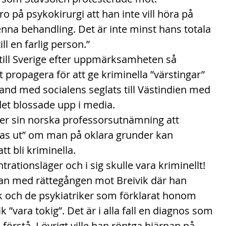
tro på psykokirurgi att han inte vill höra på 
na behandling. Det är inte minst hans totala 
l en farlig person.”
till Sverige efter uppmärksamheten så 
propagera för att ge kriminella ”värstingar” 
nd med socialens seglats till Västindien med 
det blossade upp i media.
ter sin norska professorsutnämning att 
las ut” om man på oklara grunder kan 
t bli kriminella.
ationsläger och i sig skulle vara kriminellt!
ran med rättegången mot Breivik där han 
k och de psykiatriker som förklarat honom 
k ”vara tokig”. Det är i alla fall en diagnos som 
rstå. I övrigt ville han röntga hjärnan på 