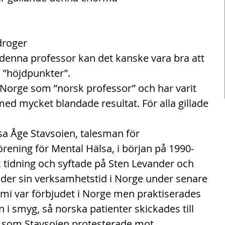
 droger
 denna professor kan det kanske vara bra att 
 ”höjdpunkter”.
i Norge som ”norsk professor” och har varit 
med mycket blandade resultat. För alla gillade 
sa Åge Stavsoien, talesman för 
rening för Mental Hälsa, i början på 1990-
rsk tidning och syftade på Sten Levander och 
der sin verksamhetstid i Norge under senare 
omi var förbjudet i Norge men praktiserades 
n i smyg, så norska patienter skickades till 
t som Stavsoien protesterade mot.