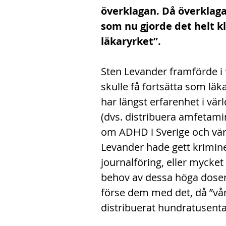
överklagan. Då överklaga
som nu gjorde det helt kl
läkaryrket”.
Sten Levander framförde i f
skulle få fortsätta som lä
har längst erfarenhet i vä
(dvs. distribuera amfetam
om ADHD i Sverige och vär
Levander hade gett krimine
journalföring, eller mycket
behov av dessa höga doser
förse dem med det, då ”vår
distribuerat hundratusenta