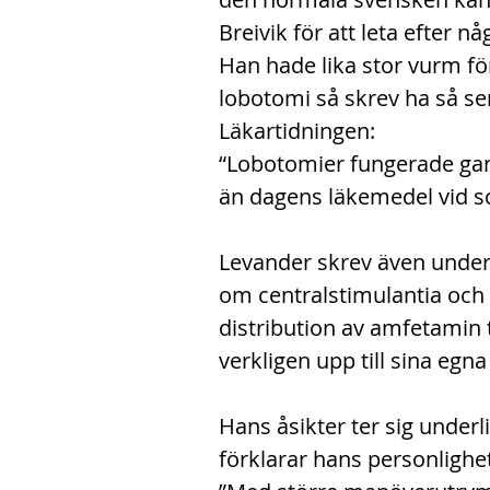
Breivik för att leta efter n
Han hade lika stor vurm fö
lobotomi så skrev ha så sen
Läkartidningen:
“Lobotomier fungerade gans
än dagens läkemedel vid sc
Levander skrev även under
om centralstimulantia och v
distribution av amfetamin 
verkligen upp till sina eg
Hans åsikter ter sig underl
förklarar hans personlighe