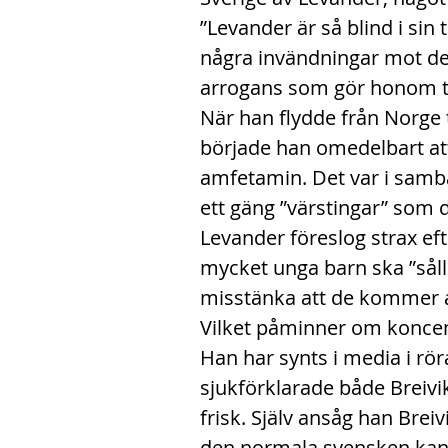
”Levander är så blind i sin 
några invändningar mot den
arrogans som gör honom til
När han flydde från Norge 
började han omedelbart att 
amfetamin. Det var i samba
ett gäng ”värstingar” som 
Levander föreslog strax ef
mycket unga barn ska ”sål
misstänka att de kommer at
Vilket påminner om koncentr
Han har synts i media i rö
sjukförklarade både Breivi
frisk. Själv ansåg han Breivi
den normala svensken kan fö