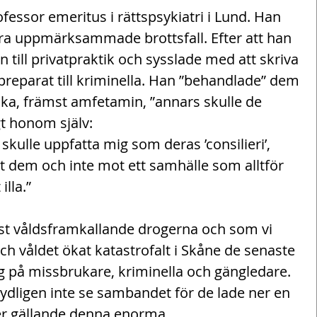
ofessor emeritus i rättspsykiatri i Lund. Han 
flera uppmärksammade brottsfall. Efter att han 
till privatpraktik och sysslade med att skriva 
preparat till kriminella. Han ”behandlade” dem 
a, främst amfetamin, ”annars skulle de 
gt honom själv:
skulle uppfatta mig som deras ’consilieri’, 
ot dem och inte mot ett samhälle som alltför 
lla.”
t våldsframkallande drogerna och som vi 
och våldet ökat katastrofalt i Skåne de senaste 
ig på missbrukare, kriminella och gängledare. 
dligen inte se sambandet för de lade ner en 
r gällande denna enorma 