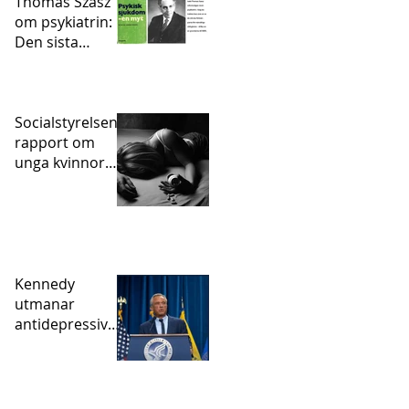
Thomas Szasz
om psykiatrin:
Den sista
statligt
sanktionerade
inkvisitionen
Socialstyrelsens
rapport om
unga kvinnor
och självskador
– vart tog
psykofarmakan
vägen?
Kennedy
utmanar
antidepressivae
pidemin – och
den studie som
hjälpte till att
skapa den