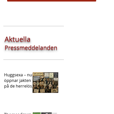
Aktuella
Pressmeddelanden
Huggsexa – nu
öppnar jakten
på de herrelösa
ADHD-
patienterna