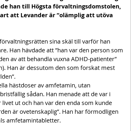
de han till Högsta förvaltningsdomstolen, 
art att Levander är ”olämplig att utöva 
örvaltningsrätten sina skäl till varför han 
kare. Han hävdade att ”han var den person som 
rlden av att behandla vuxna ADHD-patienter” 
in). Han är dessutom den som forskat mest 
lden”.
lla hästdoser av amfetamin, utan 
 bristfällig sådan. Han menade att de var i 
 livet ut och han var den enda som kunde 
den är ovetenskaplig”. Han har förmodligen 
ls amfetamintabletter.