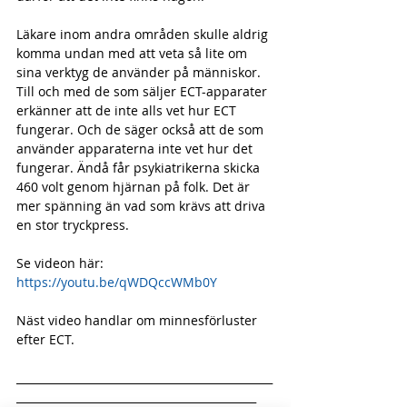
Läkare inom andra områden skulle aldrig 
komma undan med att veta så lite om 
sina verktyg de använder på människor. 
Till och med de som säljer ECT-apparater 
erkänner att de inte alls vet hur ECT 
fungerar. Och de säger också att de som 
använder apparaterna inte vet hur det 
fungerar. Ändå får psykiatrikerna skicka 
460 volt genom hjärnan på folk. Det är 
mer spänning än vad som krävs att driva 
en stor tryckpress.
Se videon här: 
https://youtu.be/qWDQccWMb0Y
Näst video handlar om minnesförluster 
efter ECT.
_______________________________________________
____________________________________________