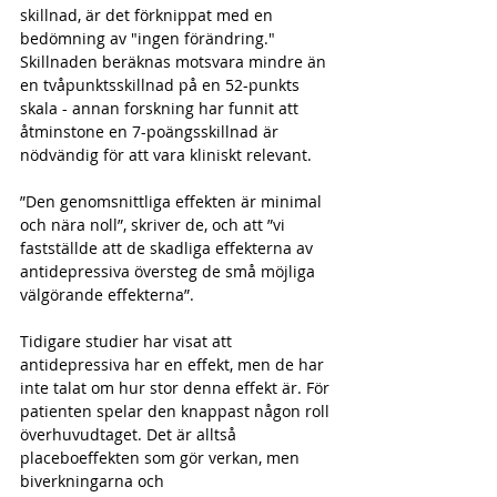
skillnad, är det förknippat med en 
bedömning av "ingen förändring." 
Skillnaden beräknas motsvara mindre än 
en tvåpunktsskillnad på en 52-punkts 
skala - annan forskning har funnit att 
åtminstone en 7-poängsskillnad är 
nödvändig för att vara kliniskt relevant.
”Den genomsnittliga effekten är minimal 
och nära noll”, skriver de, och att ”vi 
fastställde att de skadliga effekterna av 
antidepressiva översteg de små möjliga 
välgörande effekterna”.
Tidigare studier har visat att 
antidepressiva har en effekt, men de har 
inte talat om hur stor denna effekt är. För 
patienten spelar den knappast någon roll 
överhuvudtaget. Det är alltså 
placeboeffekten som gör verkan, men 
biverkningarna och 