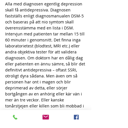
Alla med diagnosen egentlig depression 
skall få antidepressiva. Diagnosen 
fastställs enligt diagnosmanualen DSM-5 
och baseras på att nio symtom skall 
överensstämma med en lista i DSM. 
Intervjun med patienten tar mellan 15 till 
60 minuter i genomsnitt. Det finna inga 
laboratorietest (blodtest, MRI etc.) eller 
andra objektiva tester för att validera 
diagnosen. Om doktorn har en dålig dag 
eller patienten en ännu sämre, så blir det 
definitivt antidepressiva – oftast SSRI, 
otroligt dyra sådana. Men även om så 
personen har ont i magen och blir 
deprimerad av detta, eller sörjer 
bortgången av en anhörig eller kär vän i 
mer än tre veckor. Eller kanske 
tonårstjejen eller killen som bli mobbad i 
skolan. Eller personen som blivit av med 
sitt jobb.