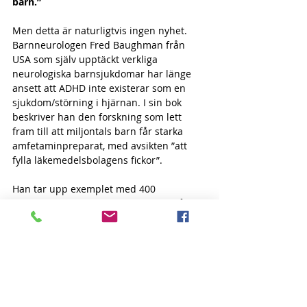
barn.”
Men detta är naturligtvis ingen nyhet. 
Barnneurologen Fred Baughman från 
USA som själv upptäckt verkliga 
neurologiska barnsjukdomar har länge 
ansett att ADHD inte existerar som en 
sjukdom/störning i hjärnan. I sin bok 
beskriver han den forskning som lett 
fram till att miljontals barn får starka 
amfetaminpreparat, med avsikten ”att 
fylla läkemedelsbolagens fickor”.
Han tar upp exemplet med 400 
magnetröntgenbilder som gjordes på 400 
barn, som fortfarande refereras till som 
vetenskapligt underlag. Hälften av 
barnen hade ADHD-diagnos. Psykiatrin 
på högsta nivå i USA (NIH) ansåg genom 
denna studie att barnens hjärna 
utvecklade sig senare hos ”ADHD-barn” 
på grundval av dessa bilder. Vad de inte 