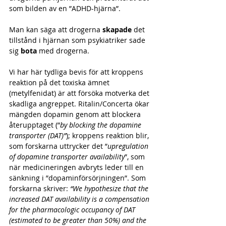
som bilden av en ”ADHD-hjärna”.
Man kan säga att drogerna 
skapade
 det 
tillstånd i hjärnan som psykiatriker sade 
sig 
bota
 med drogerna.
Vi har här tydliga bevis för att kroppens 
reaktion på det toxiska ämnet 
(metylfenidat) är att försöka motverka det 
skadliga angreppet. Ritalin/Concerta ökar 
mängden dopamin genom att blockera 
återupptaget (”
by blocking the dopamine 
transporter (DAT)”
); kroppens reaktion blir, 
som forskarna uttrycker det ”
upregulation 
of dopamine transporter availability
”, som 
när medicineringen avbryts leder till en 
sänkning i ”dopaminförsörjningen”. Som 
forskarna skriver: 
“We hypothesize that the 
increased DAT availability is a compensation 
for the pharmacologic occupancy of DAT 
(estimated to be greater than 50%) and the 