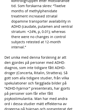
kontrollgruppen efter motsvarande 
tid. Som forskarna skrev: “Twelve 
months of methylphenidate 
treatment increased striatal 
dopamine transporter availability in 
ADHD (caudate, putamen and ventral 
striatum: +24%, p, 0.01); whereas 
there were no changes in control 
subjects retested at 12-month 
interval.” 
Det unika med denna forskning är att 
den gjordes på personer med ADHD-
diagnos, som inte tidigare fått ADHD-
droger (Concerta, Ritalin, Strattera). Så 
gott som alla tidigare studier, från vilka 
spekulationer och färgglada bilder på 
”ADHD-hjärnor” presenterats, har gjorts 
på personer som får eller fått 
psykostimulantia. Man har med andra 
ord i dessa studier mätt effekterna av 
drogerna på hjärnan och presenterat det 