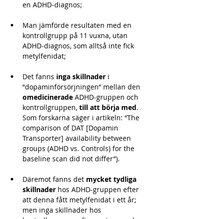
en ADHD-diagnos; 
Man jämförde resultaten med en 
kontrollgrupp på 11 vuxna, utan 
ADHD-diagnos, som alltså inte fick 
metylfenidat; 
Det fanns 
inga skillnader
 i 
”dopaminförsörjningen” mellan den 
omedicinerade
 ADHD-gruppen och 
kontrollgruppen,
 till att börja med
. 
Som forskarna säger i artikeln: “The 
comparison of DAT [Dopamin 
Transporter] availability between 
groups (ADHD vs. Controls) for the 
baseline scan did not differ”). 
Däremot fanns det 
mycket tydliga 
skillnader 
hos ADHD-gruppen efter 
att denna fått metylfenidat i ett år; 
men inga skillnader hos 