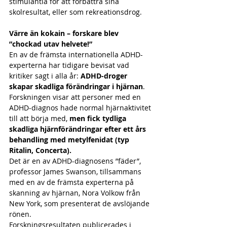
stimulantia för att förbättra sina 
skolresultat, eller som rekreationsdrog.
Värre än kokain – forskare blev 
”chockad utav helvete!”
En av de främsta internationella ADHD-
experterna har tidigare bevisat vad 
kritiker sagt i alla år: 
ADHD-droger 
skapar skadliga förändringar i hjärnan
. 
Forskningen visar att personer med en 
ADHD-diagnos hade normal hjärnaktivitet 
till att börja med, 
men fick tydliga 
skadliga hjärnförändringar efter ett års 
behandling med metylfenidat (typ 
Ritalin, Concerta).
Det är en av ADHD-diagnosens ”fäder”, 
professor James Swanson, tillsammans 
med en av de främsta experterna på 
skanning av hjärnan, Nora Volkow från 
New York, som presenterat de avslöjande 
rönen.
Forskningsresultaten publicerades i 