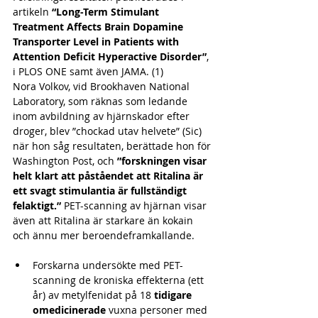
artikeln 
“Long-Term Stimulant 
Treatment Affects Brain Dopamine 
Transporter Level in Patients with 
Attention Deficit Hyperactive Disorder”
, 
i PLOS ONE samt även JAMA. (1)
Nora Volkov, vid Brookhaven National 
Laboratory, som räknas som ledande 
inom avbildning av hjärnskador efter 
droger, blev ”chockad utav helvete” (Sic) 
när hon såg resultaten, berättade hon för 
Washington Post, och 
”forskningen visar 
helt klart att påståendet att Ritalina är 
ett svagt stimulantia är fullständigt 
felaktigt.” 
PET-scanning av hjärnan visar 
även att Ritalina är starkare än kokain 
och ännu mer beroendeframkallande.
Forskarna undersökte med PET-
scanning de kroniska effekterna (ett 
år) av metylfenidat på 18 
tidigare 
omedicinerade
 vuxna personer med 