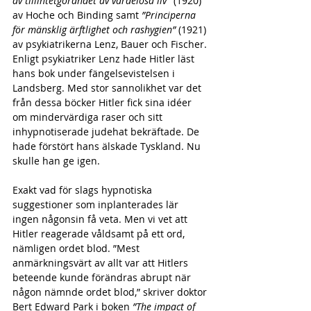
av tillintetgörandet av värdelösa liv”
 (1920) 
av Hoche och Binding samt 
”Principerna 
för mänsklig ärftlighet och rashygien”
 (1921) 
av psykiatrikerna Lenz, Bauer och Fischer. 
Enligt psykiatriker Lenz hade Hitler läst 
hans bok under fängelsevistelsen i 
Landsberg. Med stor sannolikhet var det 
från dessa böcker Hitler fick sina idéer 
om mindervärdiga raser och sitt 
inhypnotiserade judehat bekräftade. De 
hade förstört hans älskade Tyskland. Nu 
skulle han ge igen.
Exakt vad för slags hypnotiska 
suggestioner som inplanterades lär 
ingen någonsin få veta. Men vi vet att 
Hitler reagerade våldsamt på ett ord, 
nämligen ordet blod. ”Mest 
anmärkningsvärt av allt var att Hitlers 
beteende kunde förändras abrupt när 
någon nämnde ordet blod,” skriver doktor 
Bert Edward Park i boken 
”The impact of 