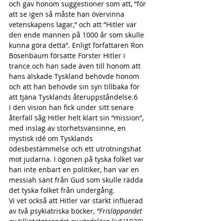
och gav honom suggestioner som att, ”för 
att se igen så måste han övervinna 
vetenskapens lagar,” och att ”Hitler var 
den ende mannen på 1000 år som skulle 
kunna göra detta”. Enligt författaren Ron 
Bosenbaum försatte Forster Hitler i 
trance och han sade även till honom att 
hans älskade Tyskland behövde honom 
och att han behövde sin syn tillbaka för 
att tjäna Tysklands återuppståndelse.6 
I den vision han fick under sitt senare 
återfall såg Hitler helt klart sin ”mission”, 
med inslag av storhetsvansinne, en 
mystisk idé om Tysklands 
ödesbestämmelse och ett utrotningshat 
mot judarna. I ögonen på tyska folket var 
han inte enbart en politiker, han var en 
messiah sänt från Gud som skulle rädda 
det tyska folket från undergång.
Vi vet också att Hitler var starkt influerad 
av två psykiatriska böcker, 
”Frisläppandet 