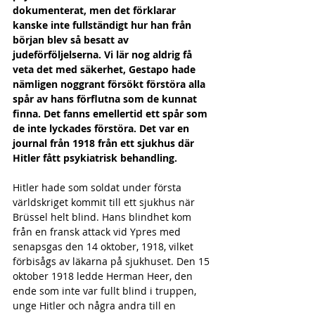
dokumenterat, men det förklarar 
kanske inte fullständigt hur han från 
början blev så besatt av 
judeförföljelserna. Vi lär nog aldrig få 
veta det med säkerhet, Gestapo hade 
nämligen noggrant försökt förstöra alla 
spår av hans förflutna som de kunnat 
finna. Det fanns emellertid ett spår som 
de inte lyckades förstöra. Det var en 
journal från 1918 från ett sjukhus där 
Hitler fått psykiatrisk behandling.
Hitler hade som soldat under första 
världskriget kommit till ett sjukhus när 
Brüssel helt blind. Hans blindhet kom 
från en fransk attack vid Ypres med 
senapsgas den 14 oktober, 1918, vilket 
förbisågs av läkarna på sjukhuset. Den 15 
oktober 1918 ledde Herman Heer, den 
ende som inte var fullt blind i truppen, 
unge Hitler och några andra till en 