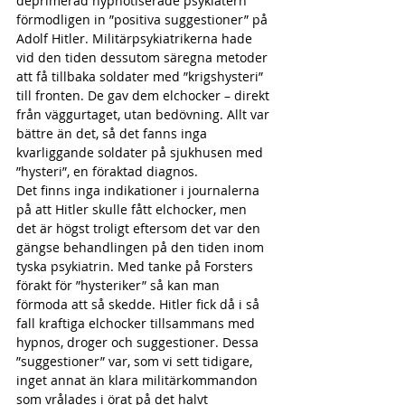
deprimerad hypnotiserade psykiatern 
förmodligen in ”positiva suggestioner” på 
Adolf Hitler. Militärpsykiatrikerna hade 
vid den tiden dessutom säregna metoder 
att få tillbaka soldater med ”krigshysteri” 
till fronten. De gav dem elchocker – direkt 
från väggurtaget, utan bedövning. Allt var 
bättre än det, så det fanns inga 
kvarliggande soldater på sjukhusen med 
”hysteri”, en föraktad diagnos.
Det finns inga indikationer i journalerna 
på att Hitler skulle fått elchocker, men 
det är högst troligt eftersom det var den 
gängse behandlingen på den tiden inom 
tyska psykiatrin. Med tanke på Forsters 
förakt för ”hysteriker” så kan man 
förmoda att så skedde. Hitler fick då i så 
fall kraftiga elchocker tillsammans med 
hypnos, droger och suggestioner. Dessa 
”suggestioner” var, som vi sett tidigare, 
inget annat än klara militärkommandon 
som vrålades i örat på det halvt 