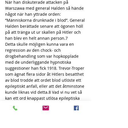
När han diskuterade attacken på 
Warszawa med general Halden så hände 
något när han yttrade orden: 
”Människorna drunknade i blod”. General 
Halden berättade senare att ögonen höll 
på att tränga ut ur skallen på Hitler och 
han blev en helt annan person.7
Detta skulle möjligen kunna vara en 
regression av den chock- och 
drogbehandling som var hopkopplade 
med de underliggande hypnotiska 
suggestioner han fick 1918. Trevor-Troper 
som ägnat flera sidor åt Hitlers besatthet 
av blod trodde att ordet blod utlöste ett 
epileptiskt anfall, eller att det åtminstone 
kunde liknas vid detta.8 Vad vi nu vet så 
kan ett ord knappast utlösa epileptiska 
anfall, däremot kan det framkalla 
reaktioner hos en människa som blivit 
utsatt för psykiatrisk mindcontrol. Filmen 
The Manchurian Candidate, 