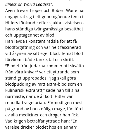
Illness on World Leaders”
.
Även Trevor-Troper och Robert Waite har 
engagerat sig i ett genomgående tema i 
Hitlers tänkande efter sjukhusvistelsen - 
hans ständiga tvångsmässiga besatthet 
och upptagenhet av blod.
Han levde i konstant rädsla för att få 
blodförgiftning och var helt fascinerad 
vid åsynen av sitt eget blod. Temat blod 
förekom i både tanke, tal och skrift. 
”Blodet från judarna kommer att skvätta 
från våra knivar” var ett yttrande som 
ständigt upprepades. ”Jag skall göra 
blodpudding av mitt extra-blod som en 
kulinarisk extrarätt,” sade han till sina 
närmaste, när de åt kött. Hitler var 
renodlad vegetarian. Förmodligen mest 
på grund av hans dåliga mage, förstörd 
av alla mediciner och droger han fick. 
Vad krigen beträffar yttrade han: ”En 
varelse dricker blodet hos en annan”.