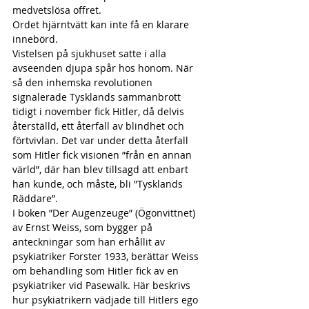
medvetslösa offret.
Ordet hjärntvätt kan inte få en klarare 
innebörd.
Vistelsen på sjukhuset satte i alla 
avseenden djupa spår hos honom. När 
så den inhemska revolutionen 
signalerade Tysklands sammanbrott 
tidigt i november fick Hitler, då delvis 
återställd, ett återfall av blindhet och 
förtvivlan. Det var under detta återfall 
som Hitler fick visionen ”från en annan 
värld”, där han blev tillsagd att enbart 
han kunde, och måste, bli ”Tysklands 
Räddare”.
I boken ”Der Augenzeuge” (Ögonvittnet) 
av Ernst Weiss, som bygger på 
anteckningar som han erhållit av 
psykiatriker Forster 1933, berättar Weiss 
om behandling som Hitler fick av en 
psykiatriker vid Pasewalk. Här beskrivs 
hur psykiatrikern vädjade till Hitlers ego 