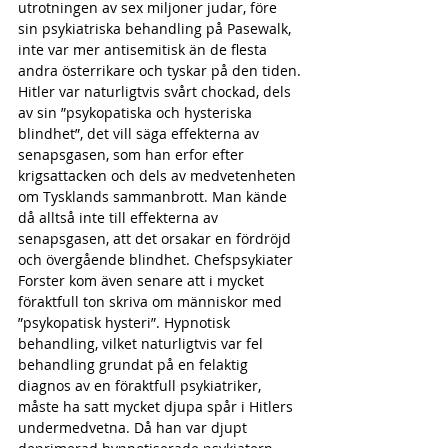
utrotningen av sex miljoner judar, före 
sin psykiatriska behandling på Pasewalk, 
inte var mer antisemitisk än de flesta 
andra österrikare och tyskar på den tiden.
Hitler var naturligtvis svårt chockad, dels 
av sin ”psykopatiska och hysteriska 
blindhet”, det vill säga effekterna av 
senapsgasen, som han erfor efter 
krigsattacken och dels av medvetenheten 
om Tysklands sammanbrott. Man kände 
då alltså inte till effekterna av 
senapsgasen, att det orsakar en fördröjd 
och övergående blindhet. Chefspsykiater 
Forster kom även senare att i mycket 
föraktfull ton skriva om människor med 
”psykopatisk hysteri”. Hypnotisk 
behandling, vilket naturligtvis var fel 
behandling grundat på en felaktig 
diagnos av en föraktfull psykiatriker, 
måste ha satt mycket djupa spår i Hitlers 
undermedvetna. Då han var djupt 