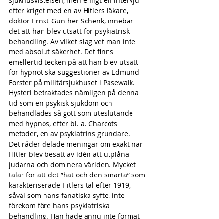
sjukhusvistelsen, men enligt en intervju 
efter kriget med en av Hitlers läkare, 
doktor Ernst-Gunther Schenk, innebar 
det att han blev utsatt för psykiatrisk 
behandling. Av vilket slag vet man inte 
med absolut säkerhet. Det finns 
emellertid tecken på att han blev utsatt 
för hypnotiska suggestioner av Edmund 
Forster på militärsjukhuset i Pasewalk. 
Hysteri betraktades nämligen på denna 
tid som en psykisk sjukdom och 
behandlades så gott som uteslutande 
med hypnos, efter bl. a. Charcots 
metoder, en av psykiatrins grundare.
Det råder delade meningar om exakt när 
Hitler blev besatt av idén att utplåna 
judarna och dominera världen. Mycket 
talar för att det ”hat och den smärta” som 
karakteriserade Hitlers tal efter 1919, 
såväl som hans fanatiska syfte, inte 
förekom före hans psykiatriska 
behandling. Han hade ännu inte format 