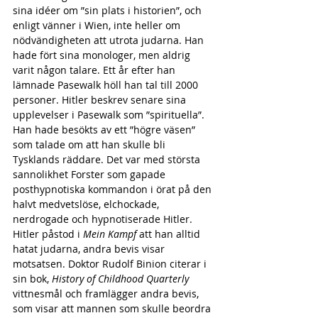
sina idéer om ”sin plats i historien”, och 
enligt vänner i Wien, inte heller om 
nödvändigheten att utrota judarna. Han 
hade fört sina monologer, men aldrig 
varit någon talare. Ett år efter han 
lämnade Pasewalk höll han tal till 2000 
personer. Hitler beskrev senare sina 
upplevelser i Pasewalk som ”spirituella”. 
Han hade besökts av ett ”högre väsen” 
som talade om att han skulle bli 
Tysklands räddare. Det var med största 
sannolikhet Forster som gapade 
posthypnotiska kommandon i örat på den 
halvt medvetslöse, elchockade, 
nerdrogade och hypnotiserade Hitler.
Hitler påstod i 
Mein Kampf
 att han alltid 
hatat judarna, andra bevis visar 
motsatsen. Doktor Rudolf Binion citerar i 
sin bok, 
History of Childhood Quarterly
vittnesmål och framlägger andra bevis, 
som visar att mannen som skulle beordra 