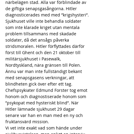
närbelägen stad. Alla var förblindade av 
de giftiga senapsgasångorna. Hitler 
diagnosticerades med med ”krigshysteri”. 
Sjukhuset ville inte behandla soldater 
som inte klarade kriget utan mentala 
problem tillsammans med skadade 
soldater, då det ansågs påverka 
stridsmoralen. Hitler förflyttades därför 
först till Ghent och den 21 oktober till 
militärsjukhuset i Pasewalk, 
Nordtyskland, nära gränsen till Polen. 
Ännu var man inte fullständigt bekant 
med senapsgasens verkningar, att 
blindheten gick över efter ett tag. 
Chefspsykiater Edmund Forster tog emot 
honom och diagnostiserade honom som 
”psykopat med hysteriskt blind”. När 
Hitler lämnade sjukhuset 29 dagar 
senare var han en man med en ny och 
fruktansvärd mission.
Vi vet inte exakt vad som hände under 