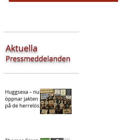
Aktuella
Pressmeddelanden
Huggsexa – nu
öppnar jakten
på de herrelösa
ADHD-
patienterna