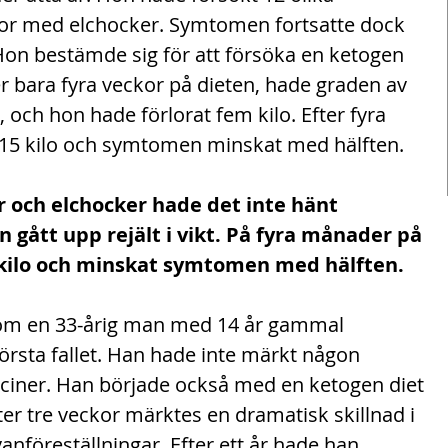
dor med elchocker. Symtomen fortsatte dock 
on bestämde sig för att försöka en ketogen 
fter bara fyra veckor på dieten, hade graden av 
 och hon hade förlorat fem kilo. Efter fyra 
15 kilo och symtomen minskat med hälften.
 och elchocker hade det inte hänt 
 gått upp rejält i vikt. På fyra månader på 
 kilo och minskat symtomen med hälften.
 om en 33-årig man med 14 år gammal 
rsta fallet. Han hade inte märkt någon 
diciner. Han började också med en ketogen diet 
efter tre veckor märktes en dramatisk skillnad i 
anföreställningar. Efter ett år hade han 