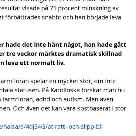
stresultat visade på 75 procent minskning av 
t förbättrades snabbt och han började leva 
r hade det inte hänt något, han hade gått 
fter tre veckor märktes dramatisk skillnad 
n leva ett normalt liv.
 tarmfloran spelar en mycket stor, om inte 
ntala statusen. På Karolinska forskar man nu 
n tarmfloran, adhd och autism. Men även 
men. Och även det kan vara kostbaserat i stor 
halsa/a/4dj54G/at-ratt--och-slipp-bli-