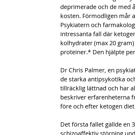
deprimerade och de med å
kosten. Förmodligen mår al
Psykiatern och farmakolog
intressanta fall där ketogen
kolhydrater (max 20 gram
proteiner.* Den hjälpte pe
Dr Chris Palmer, en psykia
de starka antipsykotika oc
tillräcklig lättnad och har 
beskriver erfarenheterna f
före och efter ketogen diet
Det första fallet gällde en
schizoaffektiv störning und