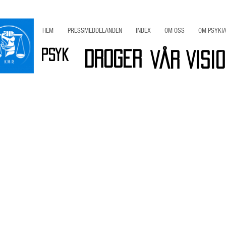
HEM
PRESSMEDDELANDEN
INDEX
OM OSS
OM PSYKIA
Psyk
Droger
Vår Visi
r
Viktig INFO
Bli Medlem / Stöd KMR