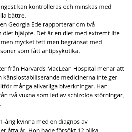
ngest kan kontrolleras och minskas med 
la bättre.
en Georgia Ede rapporterar om två 
 diet hjälpte. Det är en diet med extremt lite 
) men mycket fett men begränsat med 
rsoner som fått antipsykotika.
ter från Harvards MacLean Hospital menar att 
h känslostabiliserande medicinerna inte ger 
alltför många allvarliga biverkningar. Han 
rån två vuxna som led av schizoida störningar, 
.
 31-årig kvinna med en diagnos av 
er åtta år. Hon hade försökt 12 olika 