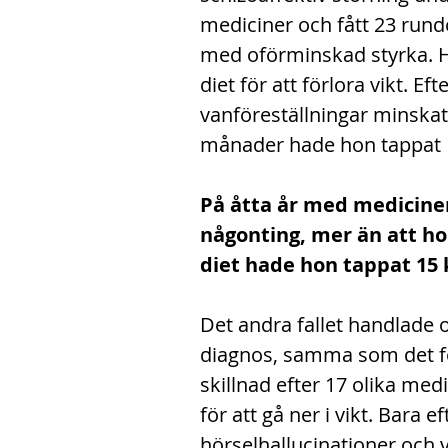
mediciner och fått 23 run
med oförminskad styrka. H
diet för att förlora vikt. E
vanföreställningar minskat,
månader hade hon tappat 
På åtta år med mediciner
någonting, mer än att hon
diet hade hon tappat 15
Det andra fallet handlade
diagnos, samma som det fö
skillnad efter 17 olika me
för att gå ner i vikt. Bara 
hörselhallucinationer och v