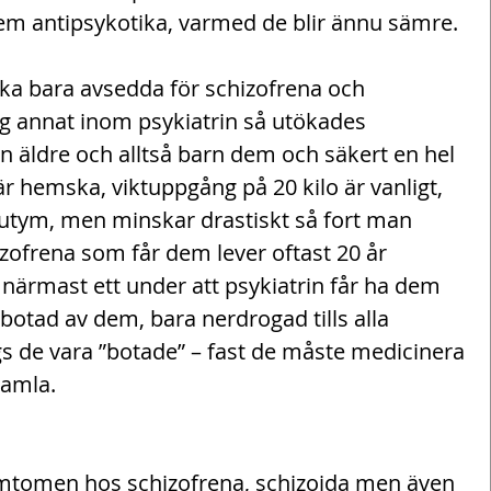
em antipsykotika, varmed de blir ännu sämre.
ika bara avsedda för schizofrena och 
g annat inom psykiatrin så utökades 
en äldre och alltså barn dem och säkert en hel 
r hemska, viktuppgång på 20 kilo är vanligt, 
 kutym, men minskar drastiskt så fort man 
zofrena som får dem lever oftast 20 år 
 närmast ett under att psykiatrin får ha dem 
r botad av dem, bara nerdrogad tills alla 
 de vara ”botade” – fast de måste medicinera 
 gamla.
symtomen hos schizofrena, schizoida men även 