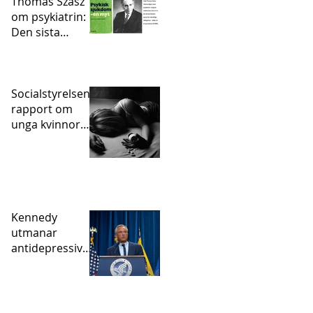
Thomas Szasz
om psykiatrin:
Den sista
statligt
sanktionerade
inkvisitionen
Socialstyrelsens
rapport om
unga kvinnor
och självskador
– vart tog
psykofarmakan
vägen?
Kennedy
utmanar
antidepressivae
pidemin – och
den studie som
hjälpte till att
skapa den