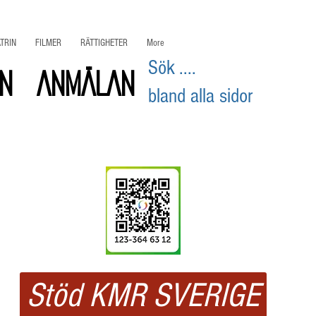
TRIN
FILMER
RÄTTIGHETER
More
Sök ....
on
ANMÄLAN
bland alla sidor
Swisha
ditt stöd
Stöd KMR SVERIGE