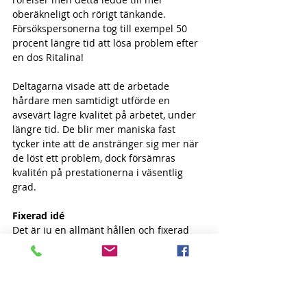
oberäkneligt och rörigt tänkande. 
Försökspersonerna tog till exempel 50 
procent längre tid att lösa problem efter 
en dos Ritalina!
Deltagarna visade att de arbetade 
hårdare men samtidigt utförde en 
avsevärt lägre kvalitet på arbetet, under 
längre tid. De blir mer maniska fast 
tycker inte att de anstränger sig mer när 
de löst ett problem, dock försämras 
kvalitén på prestationerna i väsentlig 
grad.
Fixerad idé
Det är ju en allmänt hållen och fixerad 
”sanning” att amfetamin ökar 
koncentrationsförmågan, men i själva 
verket så resulterar det endast i en 
drogfixering. ”Amfetaminpundare” kan 
sitta och skruva isär apparater, klockor 