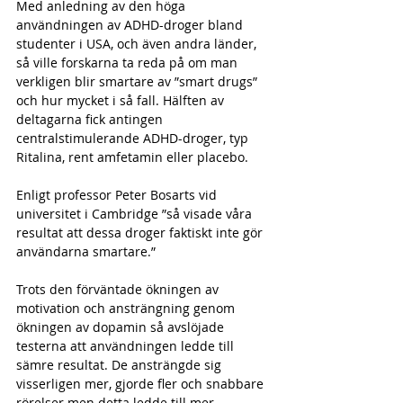
Med anledning av den höga 
användningen av ADHD-droger bland 
studenter i USA, och även andra länder, 
så ville forskarna ta reda på om man 
verkligen blir smartare av ”smart drugs” 
och hur mycket i så fall. Hälften av 
deltagarna fick antingen 
centralstimulerande ADHD-droger, typ 
Ritalina, rent amfetamin eller placebo. 
Enligt professor Peter Bosarts vid 
universitet i Cambridge ”så visade våra 
resultat att dessa droger faktiskt inte gör 
användarna smartare.”
Trots den förväntade ökningen av 
motivation och ansträngning genom 
ökningen av dopamin så avslöjade 
testerna att användningen ledde till 
sämre resultat. De ansträngde sig 
visserligen mer, gjorde fler och snabbare 
rörelser men detta ledde till mer 