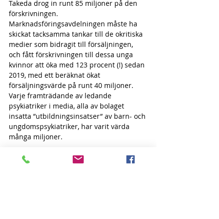
Takeda drog in runt 85 miljoner på den 
förskrivningen. 
Marknadsföringsavdelningen måste ha 
skickat tacksamma tankar till de okritiska 
medier som bidragit till försäljningen, 
och fått förskrivningen till dessa unga 
kvinnor att öka med 123 procent (!) sedan 
2019, med ett beräknat ökat 
försäljningsvärde på runt 40 miljoner. 
Varje framträdande av ledande 
psykiatriker i media, alla av bolaget 
insatta ”utbildningsinsatser” av barn- och 
ungdomspsykiatriker, har varit värda 
många miljoner.
Lika lönande har det inte varit för de 
unga kvinnor i åldersgruppen som fått 
köras till akuten efter att ha tagit 
överdoser av Elvanse i självskadligt syfte 
eller i självmordssyfte. 
För 2023 togs 130 
(!) unga kvinnor in på sjukhus efter 
sådana överdoser, rapporterat av läkare.