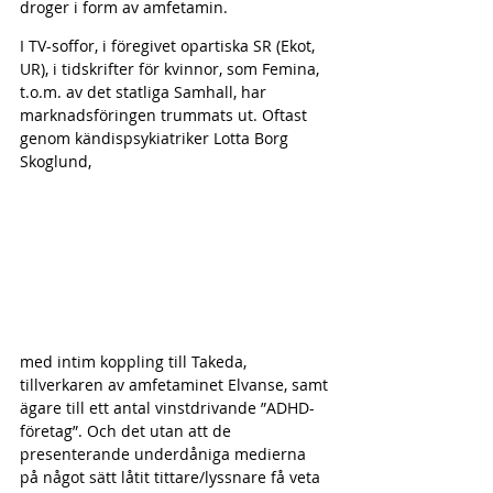
droger i form av amfetamin.
I TV-soffor, i föregivet opartiska SR (Ekot, 
UR), i tidskrifter för kvinnor, som Femina, 
t.o.m. av det statliga Samhall, har 
marknadsföringen trummats ut. Oftast 
genom kändispsykiatriker Lotta Borg 
Skoglund,
med intim koppling till Takeda, 
tillverkaren av amfetaminet Elvanse, samt 
ägare till ett antal vinstdrivande ”ADHD-
företag”. Och det utan att de 
presenterande underdåniga medierna 
på något sätt låtit tittare/lyssnare få veta 