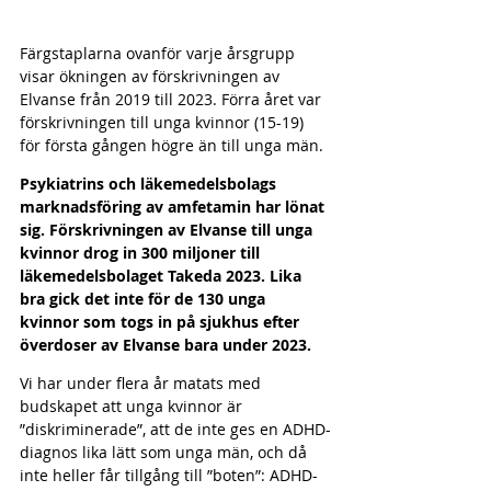
Färgstaplarna ovanför varje årsgrupp 
visar ökningen av förskrivningen av 
Elvanse från 2019 till 2023. Förra året var 
förskrivningen till unga kvinnor (15-19) 
för första gången högre än till unga män.
Psykiatrins och läkemedelsbolags 
marknadsföring av amfetamin har lönat 
sig. Förskrivningen av Elvanse till unga 
kvinnor drog in 300 miljoner till 
läkemedelsbolaget Takeda 2023. Lika 
bra gick det inte för de 130 unga 
kvinnor som togs in på sjukhus efter 
överdoser av Elvanse bara under 2023.
Vi har under flera år matats med 
budskapet att unga kvinnor är 
”diskriminerade”, att de inte ges en ADHD-
diagnos lika lätt som unga män, och då 
inte heller får tillgång till ”boten”: ADHD-