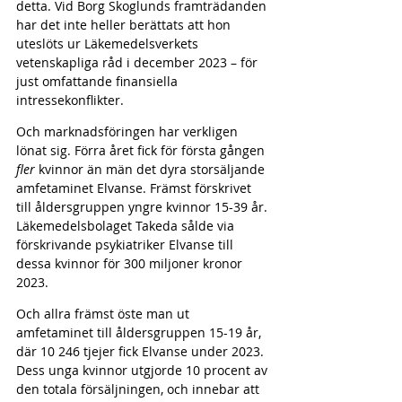
detta. Vid Borg Skoglunds framträdanden 
har det inte heller berättats att hon 
uteslöts ur Läkemedelsverkets 
vetenskapliga råd i december 2023 – för 
just omfattande finansiella 
intressekonflikter.
Och marknadsföringen har verkligen 
lönat sig. Förra året fick för första gången 
fler
 kvinnor än män det dyra storsäljande 
amfetaminet Elvanse. Främst förskrivet 
till åldersgruppen yngre kvinnor 15-39 år. 
Läkemedelsbolaget Takeda sålde via 
förskrivande psykiatriker Elvanse till 
dessa kvinnor för 300 miljoner kronor 
2023.
Och allra främst öste man ut 
amfetaminet till åldersgruppen 15-19 år, 
där 10 246 tjejer fick Elvanse under 2023. 
Dess unga kvinnor utgjorde 10 procent av 
den totala försäljningen, och innebar att 