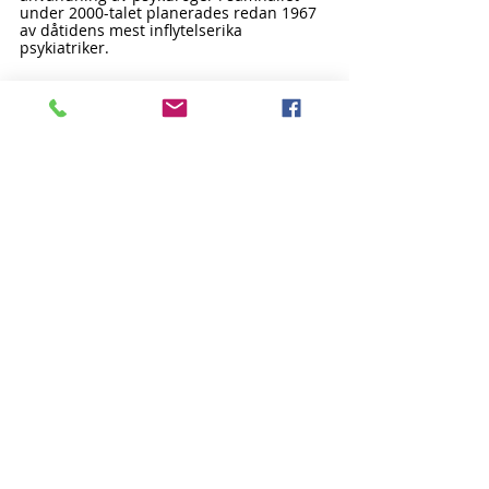
under 2000-talet planerades redan 1967 
av dåtidens mest inflytelserika 
psykiatriker.
Se videon om psykofarmakans historia 
som aldrig visats:
https://www.youtube.com/watch?
v=uoxT7BMWpaM
(1)
https://www.svt.se/nyheter/lokalt/vast/dar
for-dras-ungdomar-till-tramadol-och-
benzo
_______________________________________________
_______________________________________
Kommittén för Mänskliga Rättigheter 
grundades 1969 i USA av Scientologi-
kyrkan och psykiatriprofessor Thomas 
Szasz, världens mest kända 
psykiatrikritiker, och 1972 i Sverige, för att 