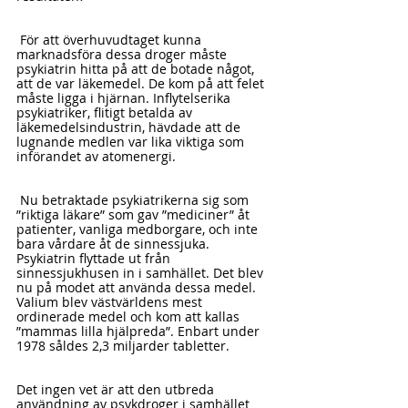
 För att överhuvudtaget kunna 
marknadsföra dessa droger måste 
psykiatrin hitta på att de botade något, 
att de var läkemedel. De kom på att felet 
måste ligga i hjärnan. Inflytelserika 
psykiatriker, flitigt betalda av 
läkemedelsindustrin, hävdade att de 
lugnande medlen var lika viktiga som 
införandet av atomenergi.
 Nu betraktade psykiatrikerna sig som 
”riktiga läkare” som gav ”mediciner” åt 
patienter, vanliga medborgare, och inte 
bara vårdare åt de sinnessjuka. 
Psykiatrin flyttade ut från 
sinnessjukhusen in i samhället. Det blev 
nu på modet att använda dessa medel. 
Valium blev västvärldens mest 
ordinerade medel och kom att kallas 
”mammas lilla hjälpreda”. Enbart under 
1978 såldes 2,3 miljarder tabletter.
Det ingen vet är att den utbreda 
användning av psykdroger i samhället 