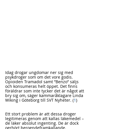
Idag drogar ungdomar ner sig med 
psykdroger som om det vore godis. 
Opioiden Tramadol samt ”Benzo” säljs 
och konsumeras helt öppet. Det finns 
föräldrar som inte tycker det är något att 
bry sig om, säger kammaråklagare Linda 
Wiking i Göteborg till SVT Nyheter. (
1
)
Ett stort problem är att dessa droger 
legitimeras genom att kallas läkemedel – 
de läker absolut ingenting. De är dock 
oerhört beroendeframkallande. 