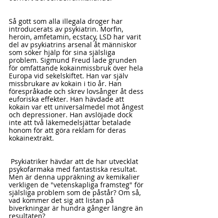
Så gott som alla illegala droger har 
introducerats av psykiatrin. Morfin, 
heroin, amfetamin, ecstacy, LSD har varit 
del av psykiatrins arsenal åt människor 
som söker hjälp för sina själsliga 
problem. Sigmund Freud lade grunden 
för omfattande kokainmissbruk över hela 
Europa vid sekelskiftet. Han var själv 
missbrukare av kokain i tio år. Han 
förespråkade och skrev lovsånger åt dess 
euforiska effekter. Han hävdade att 
kokain var ett universalmedel mot ångest 
och depressioner. Han avslöjade dock 
inte att två läkemedelsjättar betalade 
honom för att göra reklam för deras 
kokainextrakt.
 Psykiatriker hävdar att de har utvecklat 
psykofarmaka med fantastiska resultat. 
Men är denna uppräkning av kemikalier 
verkligen de "vetenskapliga framsteg" för 
själsliga problem som de påstår? Om så, 
vad kommer det sig att listan på 
biverkningar är hundra gånger längre än 
resultaten?