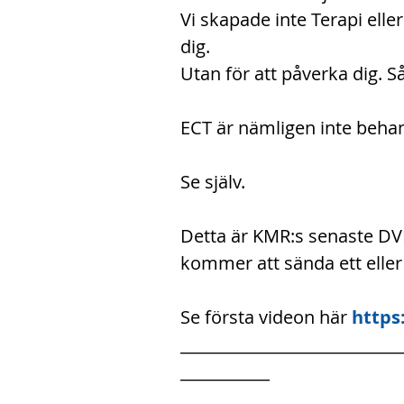
Vi skapade inte Terapi elle
dig. 
Utan för att påverka dig. Så
ECT är nämligen inte behand
Se själv.
Detta är KMR:s senaste DVD
kommer att sända ett eller 
Se första videon här 
https
___________________________
___________