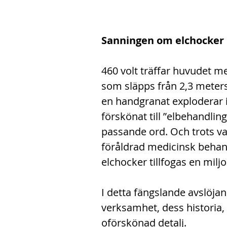
Sanningen om elchocker
460 volt träffar huvudet m
som släpps från 2,3 meters 
en handgranat exploderar i 
förskönat till ”elbehandlin
passande ord. Och trots va
föråldrad medicinsk behand
elchocker tillfogas en miljo
I detta fängslande avslöjan
verksamhet, dess historia, 
oförskönad detalj.