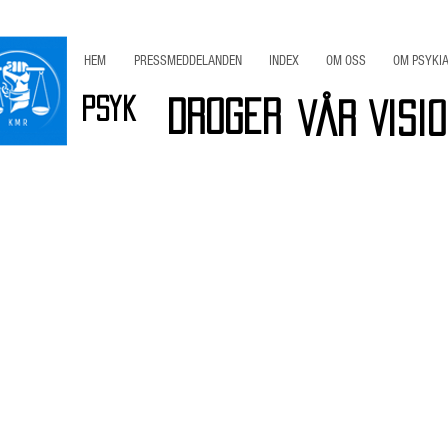
HEM
PRESSMEDDELANDEN
INDEX
OM OSS
OM PSYKIA
Psyk
Droger
Vår Visi
r
Viktig INFO
Bli Medlem / Stöd KMR