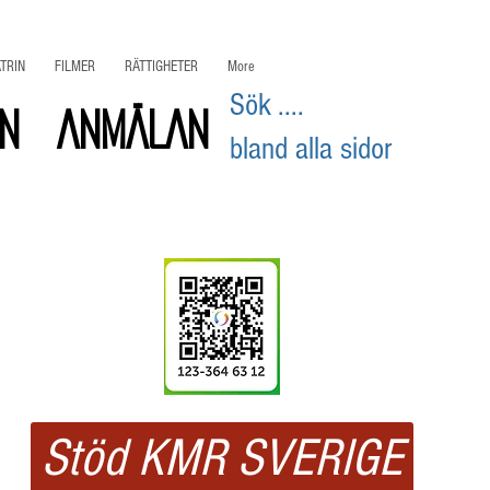
TRIN
FILMER
RÄTTIGHETER
More
Sök ....
on
ANMÄLAN
bland alla sidor
Swisha
ditt stöd
Stöd KMR SVERIGE