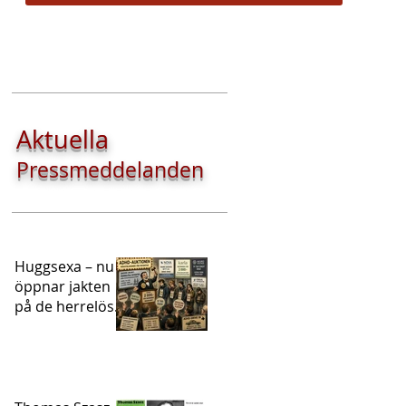
Aktuella
Pressmeddelanden
Huggsexa – nu
öppnar jakten
på de herrelösa
ADHD-
patienterna