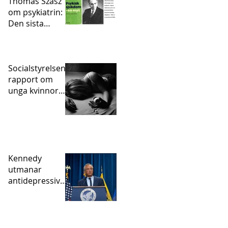
Thomas Szasz
om psykiatrin:
Den sista
statligt
sanktionerade
inkvisitionen
Socialstyrelsens
rapport om
unga kvinnor
och självskador
– vart tog
psykofarmakan
vägen?
Kennedy
utmanar
antidepressivae
pidemin – och
den studie som
hjälpte till att
skapa den