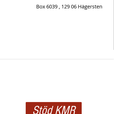
Box 6039 , 129 06 Hägersten
NDEN
INDEX
OM OSS
OM PSYKIATRIN
FILMER
RÄTTIGHETER
ALTERNAT
Stöd KMR