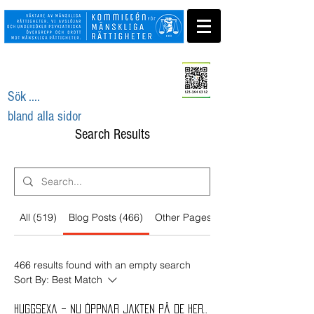
Swisha ditt stöd
Sök ....
bland alla sidor
Search Results
All (519)
Blog Posts (466)
Other Pages (53)
466 results found with an empty search
Sort By:
Best Match
Huggsexa – nu öppnar jakten på de herrelösa ADHD-patienterna