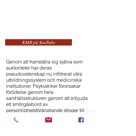
KMR på YouTube
Genom att framställa sig själva som
auktoriteter har deras
pseudovetenskap nu infiltrerat våra
utbildningssystem och medicinska
institutioner. Psykiatriker förorsakar
förödelse genom hela
samhällsstrukturen genom att erbjuda
ett smörgåsbord av
personlighetsförändrande droger till
vuxna och barn.
Dessa läkemedel är så farliga att
statliga myndigheter har utfärdat