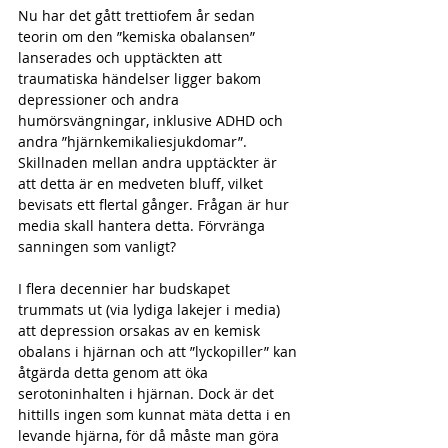
Nu har det gått trettiofem år sedan 
teorin om den ”kemiska obalansen” 
lanserades och upptäckten att 
traumatiska händelser ligger bakom 
depressioner och andra 
humörsvängningar, inklusive ADHD och 
andra ”hjärnkemikaliesjukdomar”. 
Skillnaden mellan andra upptäckter är 
att detta är en medveten bluff, vilket 
bevisats ett flertal gånger. Frågan är hur 
media skall hantera detta. Förvränga 
sanningen som vanligt?
I flera decennier har budskapet 
trummats ut (via lydiga lakejer i media) 
att depression orsakas av en kemisk 
obalans i hjärnan och att ”lyckopiller” kan 
åtgärda detta genom att öka 
serotoninhalten i hjärnan. Dock är det 
hittills ingen som kunnat mäta detta i en 
levande hjärna, för då måste man göra 