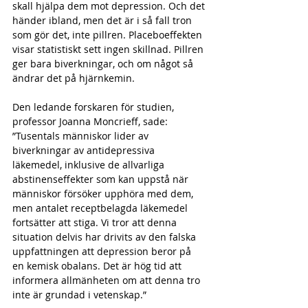
skall hjälpa dem mot depression. Och det 
händer ibland, men det är i så fall tron 
som gör det, inte pillren. Placeboeffekten 
visar statistiskt sett ingen skillnad. Pillren 
ger bara biverkningar, och om något så 
ändrar det på hjärnkemin. 
Den ledande forskaren för studien, 
professor Joanna Moncrieff, sade:
”Tusentals människor lider av 
biverkningar av antidepressiva 
läkemedel, inklusive de allvarliga 
abstinenseffekter som kan uppstå när 
människor försöker upphöra med dem, 
men antalet receptbelagda läkemedel 
fortsätter att stiga. Vi tror att denna 
situation delvis har drivits av den falska 
uppfattningen att depression beror på 
en kemisk obalans. Det är hög tid att 
informera allmänheten om att denna tro 
inte är grundad i vetenskap.”