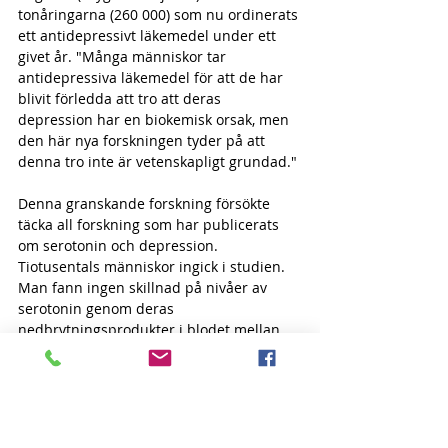
tonåringarna (260 000) som nu ordinerats 
ett antidepressivt läkemedel under ett 
givet år. "Många människor tar 
antidepressiva läkemedel för att de har 
blivit förledda att tro att deras 
depression har en biokemisk orsak, men 
den här nya forskningen tyder på att 
denna tro inte är vetenskapligt grundad."
Denna granskande forskning försökte 
täcka all forskning som har publicerats 
om serotonin och depression. 
Tiotusentals människor ingick i studien. 
Man fann ingen skillnad på nivåer av 
serotonin genom deras 
nedbrytningsprodukter i blodet mellan 
människor som diagnostiserats med 
depression och friska människor. 
Man fann dock att serotoninhalten i 
blodet var lägre hos folk som använde 