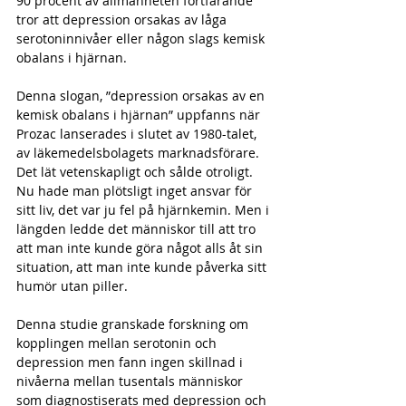
90 procent av allmänheten fortfarande 
tror att depression orsakas av låga 
serotoninnivåer eller någon slags kemisk 
obalans i hjärnan.
Denna slogan, ”depression orsakas av en 
kemisk obalans i hjärnan” uppfanns när 
Prozac lanserades i slutet av 1980-talet, 
av läkemedelsbolagets marknadsförare. 
Det lät vetenskapligt och sålde otroligt. 
Nu hade man plötsligt inget ansvar för 
sitt liv, det var ju fel på hjärnkemin. Men i 
längden ledde det människor till att tro 
att man inte kunde göra något alls åt sin 
situation, att man inte kunde påverka sitt 
humör utan piller.
Denna studie granskade forskning om 
kopplingen mellan serotonin och 
depression men fann ingen skillnad i 
nivåerna mellan tusentals människor 
som diagnostiserats med depression och 