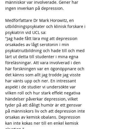
människor var involverade. Gener har 
ingen inverkan på depression.
Medförfattare Dr Mark Horowitz, en 
utbildningspsykiater och klinisk forskare i 
psykiatrin vid UCL sa: 
"Jag hade fått lära mig att depression 
orsakades av lågt serotonin i min 
psykiatriutbildning och hade till och med 
lärt ut detta till studenter i mina egna 
föreläsningar. Att vara involverad i den 
här forskningen var en ögonöppnare och 
det känns som allt jag trodde jag visste 
har vänts upp och ner. En intressant 
aspekt i de studier vi undersökte var 
vilken roll och hur stark effekt negativa 
händelser påverkar depression, vilket 
tyder på att dåligt humör är ett gensvar 
på människors liv och att depression inte 
orsakas av kemisk obalans. Depression 
kan inte kokas ner till en enkel kemisk 