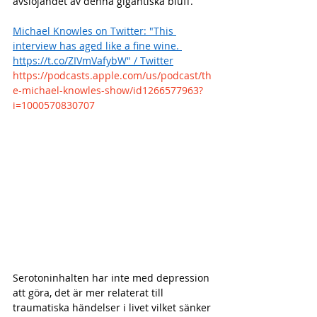
avslöjandet av denna gigantiska bluff.
Michael Knowles on Twitter: "This 
interview has aged like a fine wine. 
https://t.co/ZIVmVafybW" / Twitter
https://podcasts.apple.com/us/podcast/th
e-michael-knowles-show/id1266577963?
i=1000570830707
Serotoninhalten har inte med depression 
att göra, det är mer relaterat till 
traumatiska händelser i livet vilket sänker 