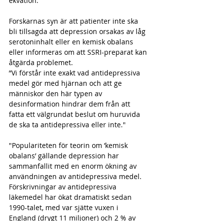
ekvation." 
Forskarnas syn är att patienter inte ska 
bli tillsagda att depression orsakas av låg 
serotoninhalt eller en kemisk obalans 
eller informeras om att SSRI-preparat kan 
åtgärda problemet.
”Vi förstår inte exakt vad antidepressiva 
medel gör med hjärnan och att ge 
människor den här typen av 
desinformation hindrar dem från att 
fatta ett välgrundat beslut om huruvida 
de ska ta antidepressiva eller inte."
"Populariteten för teorin om ’kemisk 
obalans’ gällande depression har 
sammanfallit med en enorm ökning av 
användningen av antidepressiva medel. 
Förskrivningar av antidepressiva 
läkemedel har ökat dramatiskt sedan 
1990-talet, med var sjätte vuxen i 
England (drygt 11 miljoner) och 2 % av 