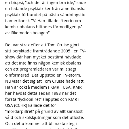
en biopsi, ”och det är ingen bra idé,” sade 
en ledande psykiatriker från amerikanska 
psykiatriförbundet på bästa sändningstid 
i amerikansk TV. Han tillade: ”teorin om 
kemisk obalans hittades förmodligen på 
av läkemedelsbolagen”.
Det var strax efter att Tom Cruise gjort 
sitt beryktade framträdande 2005 i en TV-
show där han mycket bestämt hävdade 
att det inte finns någon kemisk obalans 
och att programledaren var milt sagt 
oinformerad. Det uppstod en TV-storm. 
Nu visar det sig att Tom Cruise hade rätt. 
Han är också medlem i KMR i USA. KMR 
har hävdat detta sedan 1988 när det 
första ”lyckopillret” släpptes och KMR i 
USA (CCHR) kallade det för 
”mördarpillret” på grund av allt sanslöst 
våld och skolskjutningar som det utlöste. 
Och detta kommer att bli nästa steg i 