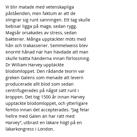
Vi blir matade med vetenskapliga 
påståenden, men faktum är att de 
slingrar sig runt sanningen. Ett tag skulle 
bebisar ligga på mage, sedan rygg. 
Magsår orsakades av stress, sedan 
bakterier. Många upptäckter möts med 
hån och trakasserier. Semmelweiss blev 
enormt hånad när han hävdade att man 
skulle tvätta händerna innan förlossning. 
Dr William Harvey upptäckte 
blodomloppet. Den rådande teorin var 
greken Galens som menade att levern 
producerade allt blod som sedan 
centrifugerades på något sätt runt i 
kroppen. Det tog 1500 år innan Harvey 
upptäckte blodomloppet, och ytterligare 
femtio innan det accepterades. ”Jag felar 
hellre med Galen än har rätt med 
Harvey”, utbrast en läkare högt på en 
läkarkongress i London.