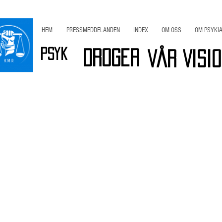
HEM
PRESSMEDDELANDEN
INDEX
OM OSS
OM PSYKIA
Psyk
Droger
Vår Visi
r
Viktig INFO
Bli Medlem / Stöd KMR