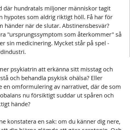
rld där hundratals miljoner människor tagit 
 hypotes som aldrig riktigt höll. Få har för 
om händer när de slutar. Abstinensbesvär? 
t bara "ursprungssymptom som återkommer" så 
ter sin medicinering. Mycket står på spel - 
dindustri.
er psykiatrin att erkänna sitt misstag och 
örstå och behandla psykisk ohälsa? Eller 
re en omformulering av narrativet, där de som 
balans nu försiktigt suddar ut spåren och 
ktigt hände?
one konstatera en sak: om du känner dig nere, 