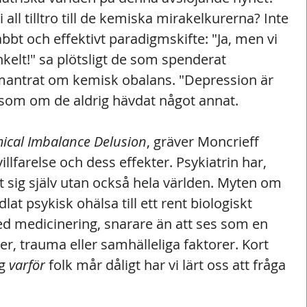
 all tilltro till de kemiska mirakelkurerna? Inte 
snabbt och effektivt paradigmskifte: "Ja, men vi 
enkelt!" sa plötsligt de som spenderat 
mantrat om kemisk obalans. "Depression är 
 som om de aldrig hävdat något annat.
ical Imbalance Delusion
, gräver Moncrieff 
illfarelse och dess effekter. Psykiatrin har, 
at sig själv utan också hela världen. Myten om 
at psykisk ohälsa till ett rent biologiskt 
 medicinering, snarare än att ses som en 
er, trauma eller samhälleliga faktorer. Kort 
g 
varför
 folk mår dåligt har vi lärt oss att fråga 