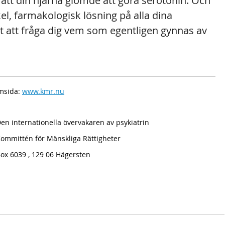
 att din hjärna glömde att göra serotonin. Och 
l, farmakologisk lösning på alla dina 
t att fråga dig vem som egentligen gynnas av 
msida: 
www.kmr.nu
en internationella övervakaren av psykiatrin
ommittén för Mänskliga Rättigheter
ox 6039 , 129 06 Hägersten