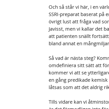
Och så står vi här, i en vä
SSRI-preparat baserat på en
övrigt lust att fråga vad s
Javisst, men vi kallar de
att patienten snällt fortsät
bland annat en mångmiljar
Så vad är nästa steg? Komm
omdefiniera sitt sätt att f
kommer vi att se ytterliga
en gång predikade kemisk o
låtsas som att det aldrig ri
Tills vidare kan vi åtminst