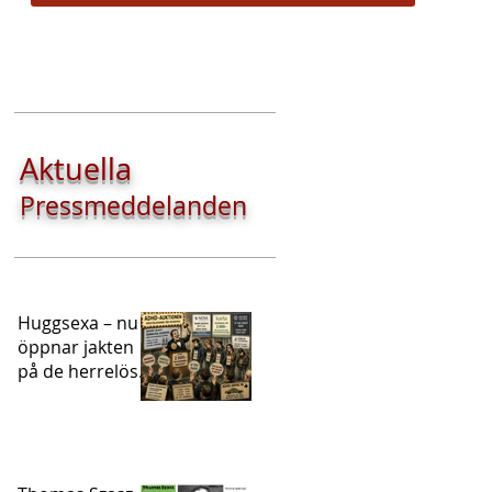
Aktuella
Pressmeddelanden
Huggsexa – nu
öppnar jakten
på de herrelösa
ADHD-
patienterna