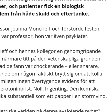
r, och patienter fick en biologisk 
dem från både skuld och eftertanke. 
sor Joanna Moncrieff och förstörde festen. 
 var professor, hon var även psykiater.
ieff och hennes kollegor en genomgripande 
 närmare titt på den vetenskapliga grunden 
ad de fann var chockerande – eller snarare, 
ande om någon faktiskt brytt sig om att kolla 
ämligen ingen övertygande evidens för att 
erotoninbrist. Noll. Ingenting. Den kemiska 
ika substantiell som ett papper i en stormvind.
atriska världen på denna avslöjande nyhet? 