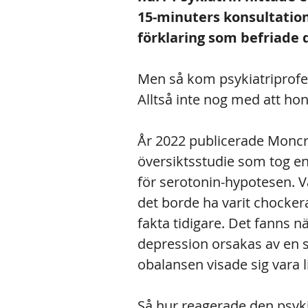
15-minuters konsultatione
förklaring som befriade 
Men så kom psykiatriprofes
Alltså inte nog med att hon
År 2022 publicerade Moncr
översiktsstudie som tog en
för serotonin-hypotesen. V
det borde ha varit chocker
fakta tidigare. Det fanns n
depression orsakas av en s
obalansen visade sig vara l
Så hur reagerade den psyki