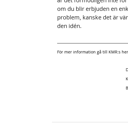
är det förmodligen inte för
om du blir erbjuden en enke
problem, kanske det är vär
den idén.
För mer information gå till KMR:s he
D
K
B