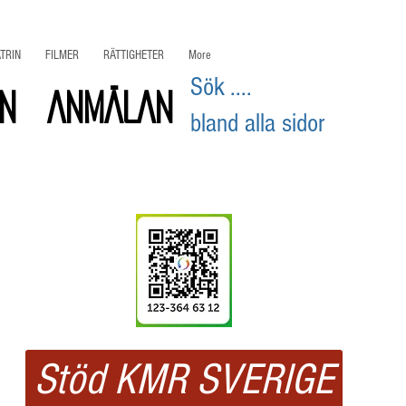
TRIN
FILMER
RÄTTIGHETER
More
Sök ....
on
ANMÄLAN
bland alla sidor
Swisha
ditt stöd
Stöd KMR SVERIGE