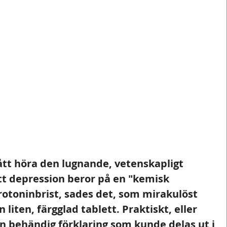
ått höra den lugnande, vetenskapligt 
tt depression beror på en "kemisk 
rotoninbrist, sades det, som mirakulöst 
iten, färgglad tablett. Praktiskt, eller 
en behändig förklaring som kunde delas ut i 