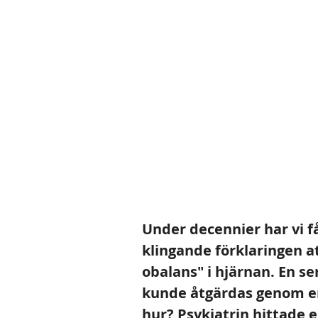
Under decennier har vi f
klingande förklaringen a
obalans" i hjärnan. En se
kunde åtgärdas genom en l
hur? Psykiatrin hittade 