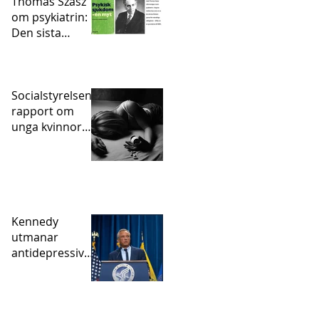
Thomas Szasz
om psykiatrin:
Den sista
statligt
sanktionerade
inkvisitionen
Socialstyrelsens
rapport om
unga kvinnor
och självskador
– vart tog
psykofarmakan
vägen?
Kennedy
utmanar
antidepressivae
pidemin – och
den studie som
hjälpte till att
skapa den