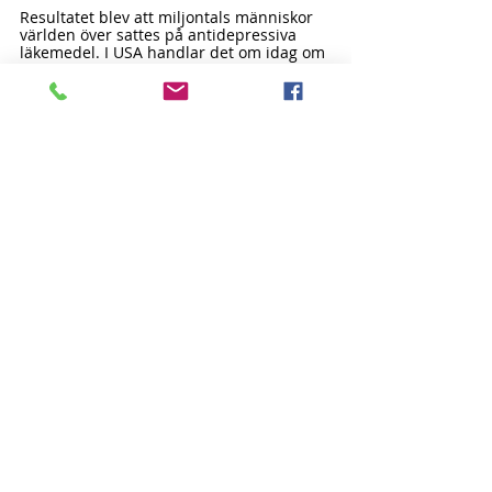
Resultatet blev att miljontals människor 
världen över sattes på antidepressiva 
läkemedel. I USA handlar det om idag om 
över 40 miljoner användare. I Sverige 1,2 
miljoner. Miljoner i övriga världen. 
Många blev och blir kvar på läkemedlen i 
åratal. En del upplevde förbättringar, 
men många rapporterade att de hade 
svårt att avsluta behandlingen på grund 
av beroendesymtom. Det skapades en 
situation där patienter ofta fick höra att 
de behövde läkemedlen livet ut, 
samtidigt som den vetenskapliga 
grunden för långtidsanvändningen blev 
alltmer omstridd.
Man räknar med att 20 procent blir bra 
oavsett vad man gör eller inte gör med 
dem. Då skulle 3 procent innebära att de 
blev värre av antidepressiva.
Det är mot denna bakgrund som 
Kennedys initiativ får sin betydelse. För 
första gången på mycket länge riktas 
strålkastarljuset inte mot hur fler 
människor ska få psykiatriska läkemedel, 
utan mot hur man kan minska onödig 
användning och hjälpa människor att 