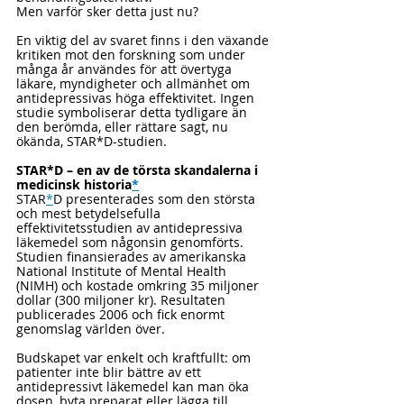
Men varför sker detta just nu?
En viktig del av svaret finns i den växande 
kritiken mot den forskning som under 
många år användes för att övertyga 
läkare, myndigheter och allmänhet om 
antidepressivas höga effektivitet. Ingen 
studie symboliserar detta tydligare än 
den berömda, eller rättare sagt, nu 
ökända, STAR*D-studien.
STAR*D – en av de törsta skandalerna i 
medicinsk historia
*
STAR
*
D presenterades som den största 
och mest betydelsefulla 
effektivitetsstudien av antidepressiva 
läkemedel som någonsin genomförts. 
Studien finansierades av amerikanska 
National Institute of Mental Health 
(NIMH) och kostade omkring 35 miljoner 
dollar (300 miljoner kr). Resultaten 
publicerades 2006 och fick enormt 
genomslag världen över.
Budskapet var enkelt och kraftfullt: om 
patienter inte blir bättre av ett 
antidepressivt läkemedel kan man öka 
dosen, byta preparat eller lägga till 