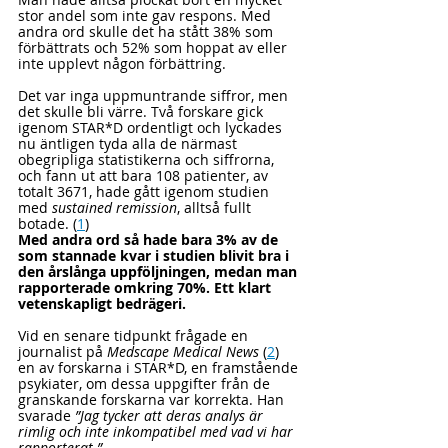
stor andel som inte gav respons. Med 
andra ord skulle det ha stått 38% som 
förbättrats och 52% som hoppat av eller 
inte upplevt någon förbättring.
Det var inga uppmuntrande siffror, men 
det skulle bli värre. Två forskare gick 
igenom STAR*D ordentligt och lyckades 
nu äntligen tyda alla de närmast 
obegripliga statistikerna och siffrorna, 
och fann ut att bara 108 patienter, av 
totalt 3671, hade gått igenom studien 
med 
sustained remission
, alltså fullt 
botade. (
1
)
Med andra ord så hade bara 3% av de 
som stannade kvar i studien blivit bra i 
den årslånga uppföljningen, medan man 
rapporterade omkring 70%. Ett klart 
vetenskapligt bedrägeri.
Vid en senare tidpunkt frågade en 
journalist på 
Medscape Medical News
 (
2
) 
en av forskarna i STAR*D, en framstående 
psykiater, om dessa uppgifter från de 
granskande forskarna var korrekta. Han 
svarade 
”Jag tycker att deras analys är 
rimlig och inte inkompatibel med vad vi har 
rapporterat.”