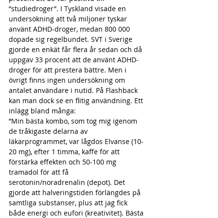
”studiedroger”. I Tyskland visade en 
undersökning att två miljoner tyskar 
använt ADHD-droger, medan 800 000 
dopade sig regelbundet. SVT i Sverige 
gjorde en enkät får flera år sedan och då 
uppgav 33 procent att de använt ADHD-
droger för att prestera bättre. Men i 
övrigt finns ingen undersökning om 
antalet användare i nutid. På Flashback 
kan man dock se en flitig användning. Ett 
inlägg bland många:
”Min bästa kombo, som tog mig igenom 
de tråkigaste delarna av 
läkarprogrammet, var lågdos Elvanse (10-
20 mg), efter 1 timma, kaffe för att 
förstärka effekten och 50-100 mg 
tramadol för att få 
serotonin/noradrenalin (depot). Det 
gjorde att halveringstiden förlängdes på 
samtliga substanser, plus att jag fick 
både energi och eufori (kreativitet). Bästa 