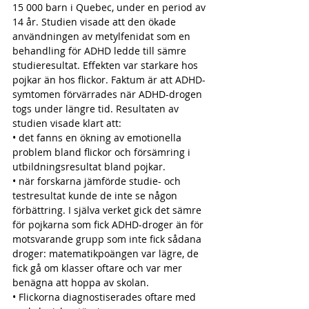
15 000 barn i Quebec, under en period av 
14 år. Studien visade att den ökade 
användningen av metylfenidat som en 
behandling för ADHD ledde till sämre 
studieresultat. Effekten var starkare hos 
pojkar än hos flickor. Faktum är att ADHD-
symtomen förvärrades när ADHD-drogen 
togs under längre tid. Resultaten av 
studien visade klart att: 
• det fanns en ökning av emotionella 
problem bland flickor och försämring i 
utbildningsresultat bland pojkar. 
• när forskarna jämförde studie- och 
testresultat kunde de inte se någon 
förbättring. I själva verket gick det sämre 
för pojkarna som fick ADHD-droger än för 
motsvarande grupp som inte fick sådana 
droger: matematikpoängen var lägre, de 
fick gå om klasser oftare och var mer 
benägna att hoppa av skolan. 
• Flickorna diagnostiserades oftare med 