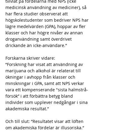
tvivlat på fördelarna med NPS (icke 
medicinsk användning av mediciner), så 
har flera studier observerat att 
högskolestudenter som bedriver NPS har 
lägre medelvärden (GPA), hoppar av fler 
klasser och har högre nivåer av annan 
droganvändning samt överdrivet 
drickande än icke-användare.”
Forskarna skriver vidare:
”Forskning har visat att användning av 
marijuana och alkohol är relaterat till 
ökningar i avhopp från klasser och 
minskningar i GPA, samt att NPS verkar 
vara ett kompenserande "sista halmstrå-
försök” i att förbättra betyg bland 
individer som upplever nedgångar i sina 
akademiska resultat.”
Och till slut: ”Resultatet visar att löften 
om akademiska fördelar är illusoriska.”