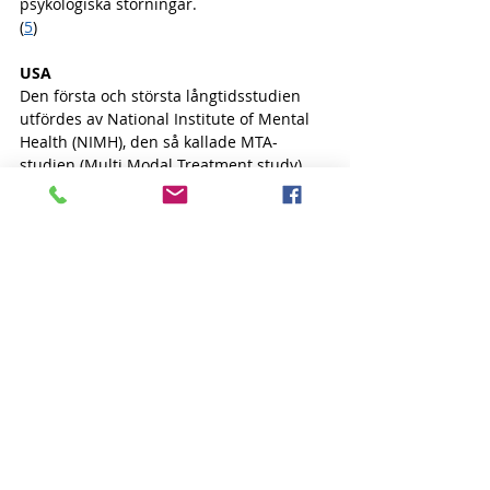
psykologiska störningar.
(
5
)
USA
Den första och största långtidsstudien 
utfördes av National Institute of Mental 
Health (NIMH), den så kallade MTA-
studien (Multi Modal Treatment study).
Efter 14 månader 1999 presenterades 
det första resultatet, som var positivt till 
”försiktig användning av stimulantia” och 
att det skulle vara ”överlägset” 
beteendeterapi. Man ansåg redan nu att 
detta skulle vara gynnsamt vid 
långtidsanvändning. 
Det skedde en explosion av ADHD-droger 
till barnen, representanter för 
läkemedelsbolagen skickades ut till 
skolor och läkare som övertygades om att 
deras droger var det bästa för barnen. 
Artiklar exploderade i media, skrivna av 