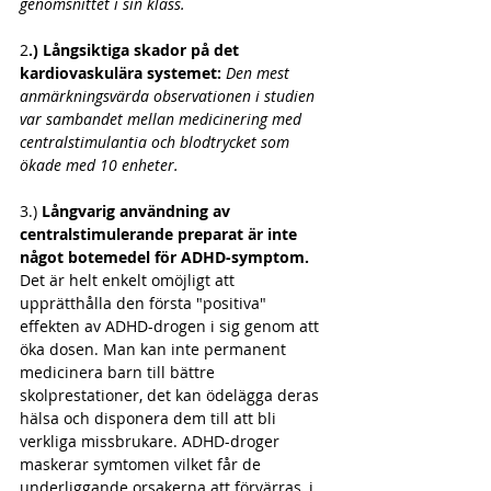
genomsnittet i sin klass.
2
.) Långsiktiga skador på det 
kardiovaskulära systemet:
 Den mest 
anmärkningsvärda observationen i studien 
var sambandet mellan medicinering med 
centralstimulantia och blodtrycket som 
ökade med 10 enheter.
3.) 
Långvarig användning av 
centralstimulerande preparat är inte 
något botemedel för ADHD-symptom.
Det är helt enkelt omöjligt att 
upprätthålla den första "positiva" 
effekten av ADHD-drogen i sig genom att 
öka dosen. Man kan inte permanent 
medicinera barn till bättre 
skolprestationer, det kan ödelägga deras 
hälsa och disponera dem till att bli 
verkliga missbrukare. ADHD-droger 
maskerar symtomen vilket får de 
underliggande orsakerna att förvärras, i 