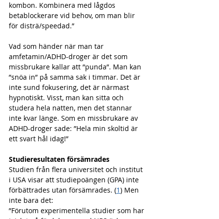
kombon. Kombinera med lågdos 
betablockerare vid behov, om man blir 
för disträ/speedad.”
Vad som händer när man tar 
amfetamin/ADHD-droger är det som 
missbrukare kallar att ”punda”. Man kan 
”snöa in” på samma sak i timmar. Det är 
inte sund fokusering, det är närmast 
hypnotiskt. Visst, man kan sitta och 
studera hela natten, men det stannar 
inte kvar länge. Som en missbrukare av 
ADHD-droger sade: ”Hela min skoltid är 
ett svart hål idag!”
Studieresultaten försämrades
Studien från flera universitet och institut 
i USA visar att studiepoängen (GPA) inte 
förbättrades utan försämrades. (
1
) Men 
inte bara det:
”Förutom experimentella studier som har 