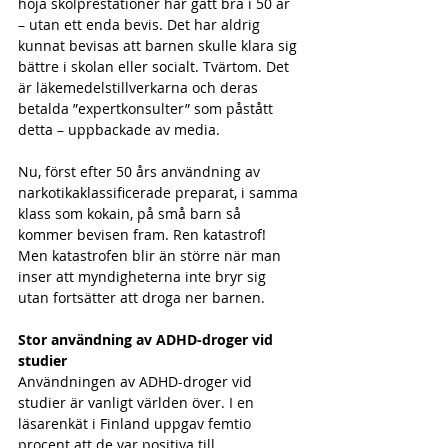
höja skolprestationer har gått bra i 50 år 
– utan ett enda bevis. Det har aldrig 
kunnat bevisas att barnen skulle klara sig 
bättre i skolan eller socialt. Tvärtom. Det 
är läkemedelstillverkarna och deras 
betalda ”expertkonsulter” som påstått 
detta – uppbackade av media.
Nu, först efter 50 års användning av 
narkotikaklassificerade preparat, i samma 
klass som kokain, på små barn så 
kommer bevisen fram. Ren katastrof! 
Men katastrofen blir än större när man 
inser att myndigheterna inte bryr sig 
utan fortsätter att droga ner barnen.
Stor användning av ADHD-droger vid 
studier
Användningen av ADHD-droger vid 
studier är vanligt världen över. I en 
läsarenkät i Finland uppgav femtio 
procent att de var positiva till 