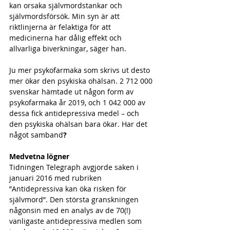
kan orsaka självmordstankar och 
självmordsförsök. Min syn är att 
riktlinjerna är felaktiga för att 
medicinerna har dålig effekt och 
allvarliga biverkningar, säger han.
Ju mer psykofarmaka som skrivs ut desto 
mer ökar den psykiska ohälsan. 2 712 000 
svenskar hämtade ut någon form av 
psykofarmaka år 2019, och 1 042 000 av 
dessa fick antidepressiva medel – och 
den psykiska ohälsan bara ökar. Har det 
något samband
?
Medvetna lögner
Tidningen Telegraph avgjorde saken i 
januari 2016 med rubriken 
”Antidepressiva kan öka risken för 
självmord”. Den största granskningen 
någonsin med en analys av de 70(!) 
vanligaste antidepressiva medlen som 