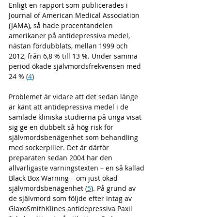
Enligt en rapport som publicerades i 
Journal of American Medical Association 
(JAMA), så hade procentandelen 
amerikaner på antidepressiva medel, 
nästan fördubblats, mellan 1999 och 
2012, från 6,8 % till 13 %. Under samma 
period ökade självmordsfrekvensen med 
24 % (
4
)
Problemet är vidare att det sedan länge 
är känt att antidepressiva medel i de 
samlade kliniska studierna på unga visat 
sig ge en dubbelt så hög risk för 
självmordsbenägenhet som behandling 
med sockerpiller. Det är därför 
preparaten sedan 2004 har den 
allvarligaste varningstexten – en så kallad 
Black Box Warning – om just ökad 
självmordsbenägenhet (
5
). På grund av 
de självmord som följde efter intag av 
GlaxoSmithKlines antidepressiva Paxil 