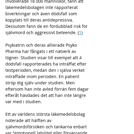
involverade 18 000 människor, fann att 
läkemedelsbolagen inte rapporterat 
biverkningar och även dödsfall som 
kopplats till deras antidepressiva. 
Dessutom fann de en fördubblad risk för 
självmord och aggressivt beteende. (
1
)
Psykiatrin och deras allierade Psyko 
Pharma har fångats i ett nätverk av 
lögner. Studien visar till exempel att 4 
dödsfall rapporterades ha inträffat efter 
testperioden, medan den i själva verket 
inträffade inom perioden. En patient 
ströp dig själv under studien. Men 
eftersom han inte avled förrän fem dagar 
efteråt hävdades det att han inte längre 
var med i studien.
Ett av världens största läkemedelsbolag 
noterade att hälften av 
självmordsförsöken och tankarna enbart 
var ”emotionell labilitet eller förvärrande 