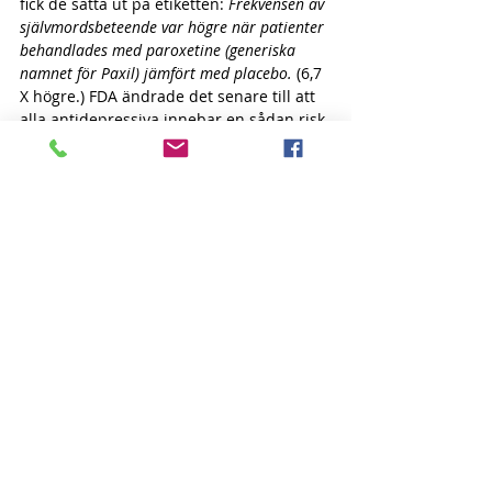
fick de sätta ut på etiketten: 
Frekvensen av 
självmordsbeteende var högre när patienter 
behandlades med paroxetine (generiska 
namnet för Paxil) jämfört med placebo.
 (6,7 
X högre.) FDA ändrade det senare till att 
alla antidepressiva innebar en sådan risk 
och skulle ha en Black Box Warning på 
etiketten. (
6
)
Se också den i BMJ publicerade 
Cochranestudien, där slutsatsen var: … in 
children and adolescents the risk of 
suicidality and aggression doubled.” 
Antidepressiva orsakar 
självmordbenägenhet och aggression hos 
unga.(
7
)
Och till sist. En ny undersökning i Sverige 
visar för första gången att statistiken över 
förskrivningen till unga kvinnor, kopplat 
till självmordsstatistiken, kopplat till 
toxikologiska undersökningar där man 