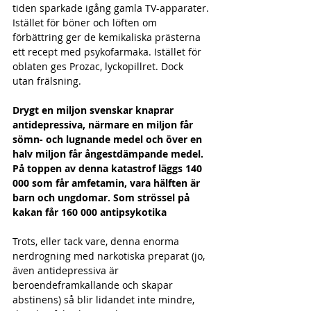
tiden sparkade igång gamla TV-apparater.
Istället för böner och löften om 
förbättring ger de kemikaliska prästerna 
ett recept med psykofarmaka. Istället för 
oblaten ges Prozac, lyckopillret. Dock 
utan frälsning. 
Drygt en miljon svenskar knaprar 
antidepressiva, närmare en miljon får 
sömn- och lugnande medel och över en 
halv miljon får ångestdämpande medel. 
På toppen av denna katastrof läggs 140 
000 som får amfetamin, vara hälften är 
barn och ungdomar. Som strössel på 
kakan får 160 000 antipsykotika
Trots, eller tack vare, denna enorma 
nerdrogning med narkotiska preparat (jo, 
även antidepressiva är 
beroendeframkallande och skapar 
abstinens) så blir lidandet inte mindre, 