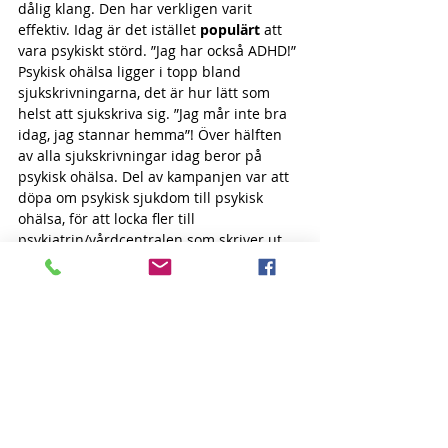
dålig klang. Den har verkligen varit 
effektiv. Idag är det istället 
populärt
 att 
vara psykiskt störd. ”Jag har också ADHD!” 
Psykisk ohälsa ligger i topp bland 
sjukskrivningarna, det är hur lätt som 
helst att sjukskriva sig. ”Jag mår inte bra 
idag, jag stannar hemma”! Över hälften 
av alla sjukskrivningar idag beror på 
psykisk ohälsa. Del av kampanjen var att 
döpa om psykisk sjukdom till psykisk 
ohälsa, för att locka fler till 
psykiatrin/vårdcentralen som skriver ut 
fler piller. För vem vill betraktas som 
”psykiskt sjuk”! Nu anmäler sig folk 
frivilligt. Förr var det tvång. Det har inte 
bara blivit en epidemi, det har blivit en 
samhällsfara.
Psykisk sjukdom/störning är smittsam. 
Alla som varit på ett sinnessjukhus, eller 
umgåtts med någon, förstår detta. ”Släpp 