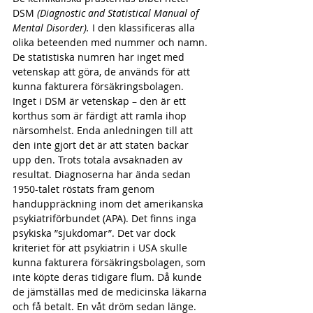
DSM 
(Diagnostic and Statistical Manual of 
Mental Disorder).
 I den klassificeras alla 
olika beteenden med nummer och namn. 
De statistiska numren har inget med 
vetenskap att göra, de används för att 
kunna fakturera försäkringsbolagen. 
Inget i DSM är vetenskap – den är ett 
korthus som är färdigt att ramla ihop 
närsomhelst. Enda anledningen till att 
den inte gjort det är att staten backar 
upp den. Trots totala avsaknaden av 
resultat. Diagnoserna har ända sedan 
1950-talet röstats fram genom 
handuppräckning inom det amerikanska 
psykiatriförbundet (APA). Det finns inga 
psykiska ”sjukdomar”. Det var dock 
kriteriet för att psykiatrin i USA skulle 
kunna fakturera försäkringsbolagen, som 
inte köpte deras tidigare flum. Då kunde 
de jämställas med de medicinska läkarna 
och få betalt. En våt dröm sedan länge. 