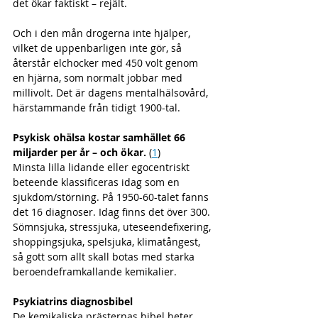
det ökar faktiskt – rejält. 
Och i den mån drogerna inte hjälper, 
vilket de uppenbarligen inte gör, så 
återstår elchocker med 450 volt genom 
en hjärna, som normalt jobbar med 
millivolt. Det är dagens mentalhälsovård, 
härstammande från tidigt 1900-tal. 
Psykisk ohälsa kostar samhället 66 
miljarder per år – och ökar.
 (
1
)
Minsta lilla lidande eller egocentriskt 
beteende klassificeras idag som en 
sjukdom/störning. På 1950-60-talet fanns 
det 16 diagnoser. Idag finns det över 300. 
Sömnsjuka, stressjuka, uteseendefixering, 
shoppingsjuka, spelsjuka, klimatångest, 
så gott som allt skall botas med starka 
beroendeframkallande kemikalier.
Psykiatrins diagnosbibel 
De kemikaliska prästernas bibel heter 