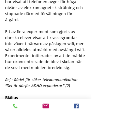
har visat att telefonen avger för höga 
nivåer av elektromagnetisk strålning och 
stoppade därmed försäljningen för 
åtgärd.  
Ett av flera experiment som gjorts av 
danska elever visar att krassegroddar 
inte växer i närvaro av påslagen wifi, men 
växer alldeles utmärkt med avstängd wifi. 
Experimentet initierades av att de märkte 
hur okoncentrerade de blev i skolan när 
de sovit med mobilen bredvid sig.
Ref.: Rådet för säker telekommunikation 
"Det är därför ADHD exploderar" (2)
Blåljus
En annan anledning kan vara att skärmar 
avger blått ljus, vilket stör sömnen på 
natten, om skärmar används på kvällen 
nära läggdags. Detta kan hanteras 
genom att minska det blå ljuset från 