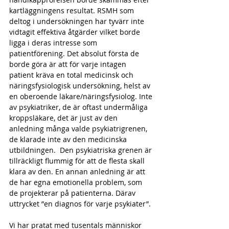
kartläggningens resultat. RSMH som 
deltog i undersökningen har tyvärr inte 
vidtagit effektiva åtgärder vilket borde 
ligga i deras intresse som 
patientförening. Det absolut första de 
borde göra är att för varje intagen 
patient kräva en total medicinsk och 
näringsfysiologisk undersökning, helst av 
en oberoende läkare/näringsfysiolog. Inte 
av psykiatriker, de är oftast undermåliga 
kroppsläkare, det är just av den 
anledning många valde psykiatrigrenen, 
de klarade inte av den medicinska 
utbildningen.  Den psykiatriska grenen är 
tillräckligt flummig för att de flesta skall 
klara av den. En annan anledning är att 
de har egna emotionella problem, som 
de projekterar på patienterna. Därav 
uttrycket ”en diagnos för varje psykiater”.
Vi har pratat med tusentals människor 