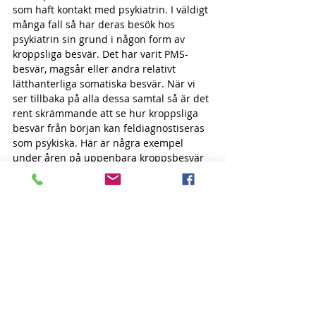
som haft kontakt med psykiatrin. I väldigt 
många fall så har deras besök hos 
psykiatrin sin grund i någon form av 
kroppsliga besvär. Det har varit PMS-
besvär, magsår eller andra relativt 
lätthanterliga somatiska besvär. När vi 
ser tillbaka på alla dessa samtal så är det 
rent skrämmande att se hur kroppsliga 
besvär från början kan feldiagnostiseras 
som psykiska. Här är några exempel 
under åren på uppenbara kroppsbesvär 
som psykiatrikerna försökt behandla med 
psykofarmaka och/eller elchocker.
• En äldre man som hade ont i magen 
och blev deprimerad på grund av detta, 
gick till distriktsläkaren och fick 
omedelbart lyckopiller - utan någon som 
helst kroppsundersökning. Hans humör 
förändrades kraftigt bara efter en vecka 
på dessa piller och han fick ilskna utbrott.
• En man som var rullstolsbunden efter 