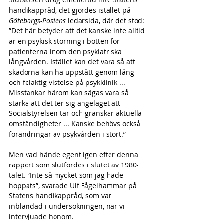
handikappråd, det gjordes istället på 
Göteborgs-Postens
 ledarsida, där det stod:
”Det här betyder att det kanske inte alltid 
är en psykisk störning i botten för 
patienterna inom den psykiatriska 
långvården. Istället kan det vara så att 
skadorna kan ha uppstått genom lång 
och felaktig vistelse på psykklinik ... 
Misstankar härom kan sägas vara så 
starka att det ter sig angeläget att 
Socialstyrelsen tar och granskar aktuella 
omständigheter ... Kanske behövs också 
förändringar av psykvården i stort.”
Men vad hände egentligen efter denna 
rapport som slutfördes i slutet av 1980-
talet. ”Inte så mycket som jag hade 
hoppats”, svarade Ulf Fågelhammar på 
Statens handikappråd, som var 
inblandad i undersökningen, när vi 
intervjuade honom.