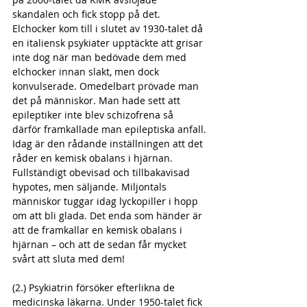
skandalen och fick stopp på det. 
Elchocker kom till i slutet av 1930-talet då 
en italiensk psykiater upptäckte att grisar 
inte dog när man bedövade dem med 
elchocker innan slakt, men dock 
konvulserade. Omedelbart prövade man 
det på människor. Man hade sett att 
epileptiker inte blev schizofrena så 
därför framkallade man epileptiska anfall.
Idag är den rådande inställningen att det 
råder en kemisk obalans i hjärnan. 
Fullständigt obevisad och tillbakavisad 
hypotes, men säljande. Miljontals 
människor tuggar idag lyckopiller i hopp 
om att bli glada. Det enda som händer är 
att de framkallar en kemisk obalans i 
hjärnan – och att de sedan får mycket 
svårt att sluta med dem!
(2.) Psykiatrin försöker efterlikna de 
medicinska läkarna. Under 1950-talet fick 