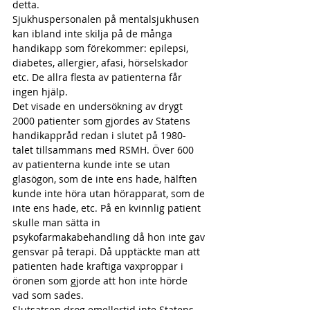
detta.
Sjukhuspersonalen på mentalsjukhusen 
kan ibland inte skilja på de många 
handikapp som förekommer: epilepsi, 
diabetes, allergier, afasi, hörselskador 
etc. De allra flesta av patienterna får 
ingen hjälp.
Det visade en undersökning av drygt 
2000 patienter som gjordes av Statens 
handikappråd redan i slutet på 1980-
talet tillsammans med RSMH. Över 600 
av patienterna kunde inte se utan 
glasögon, som de inte ens hade, hälften 
kunde inte höra utan hörapparat, som de 
inte ens hade, etc. På en kvinnlig patient 
skulle man sätta in 
psykofarmakabehandling då hon inte gav 
gensvar på terapi. Då upptäckte man att 
patienten hade kraftiga vaxproppar i 
öronen som gjorde att hon inte hörde 
vad som sades.
Slutsatsen drog emellertid inte Statens 