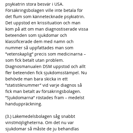
psykiatrin stora besvär i USA. 
Försäkringsbolagen ville inte betala för 
det flum som kännetecknade psykiatrin. 
Det uppstod en krissituation och man 
kom på att om man diagnostiserade vissa 
beteenden som sjukdomar och 
klassificerade dem med namn och 
nummer så uppfattades man som 
”vetenskaplig” precis som medicinarna – 
som fick betalt utan problem. 
Diagnosmanualen DSM uppstod och allt 
fler beteenden fick sjukdomsstämpel. Nu 
behövde man bara skicka in ett 
”statistiknummer” vid varje diagnos så 
fick man betalt av försäkringsbolagen. 
”Sjukdomarna” röstades fram – medelst 
handuppräckning.
(3.) Läkemedelsbolagen såg snabbt 
vinstmöjligheterna. Om det nu var 
sjukdomar så måste de ju behandlas 