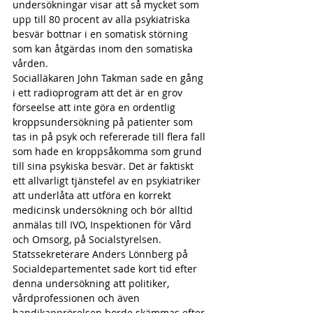
undersökningar visar att så mycket som 
upp till 80 procent av alla psykiatriska 
besvär bottnar i en somatisk störning 
som kan åtgärdas inom den somatiska 
vården.
Socialläkaren John Takman sade en gång 
i ett radioprogram att det är en grov 
förseelse att inte göra en ordentlig 
kroppsundersökning på patienter som 
tas in på psyk och refererade till flera fall 
som hade en kroppsåkomma som grund 
till sina psykiska besvär. Det är faktiskt 
ett allvarligt tjänstefel av en psykiatriker 
att underlåta att utföra en korrekt 
medicinsk undersökning och bör alltid 
anmälas till IVO, Inspektionen för Vård 
och Omsorg, på Socialstyrelsen.
Statssekreterare Anders Lönnberg på 
Socialdepartementet sade kort tid efter 
denna undersökning att politiker, 
vårdprofessionen och även 
handikapprörelsen borde skämmas efter 