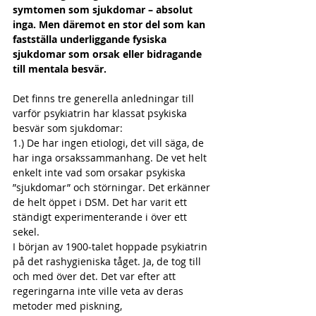
symtomen som sjukdomar – absolut 
inga. Men däremot en stor del som kan 
fastställa underliggande fysiska 
sjukdomar som orsak eller bidragande 
till mentala besvär.
Det finns tre generella anledningar till 
varför psykiatrin har klassat psykiska 
besvär som sjukdomar:
1.) De har ingen etiologi, det vill säga, de 
har inga orsakssammanhang. De vet helt 
enkelt inte vad som orsakar psykiska 
”sjukdomar” och störningar. Det erkänner 
de helt öppet i DSM. Det har varit ett 
ständigt experimenterande i över ett 
sekel.
I början av 1900-talet hoppade psykiatrin 
på det rashygieniska tåget. Ja, de tog till 
och med över det. Det var efter att 
regeringarna inte ville veta av deras 
metoder med piskning, 