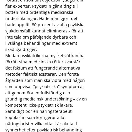
fler experter. Psykiatrin går aldrig till 
botten med ordentliga medicinska 
undersökningar. Hade man gjort det 
hade upp till 80 procent av alla psykiska 
sjukdomsfall kunnat elimineras - för att 
inte tala om påföljande dyrbara och 
livslånga behandlingar med extremt 
skadliga droger.
Medan psykiatrikerna mycket väl kan ha 
förrått sina medicinska rötter kvarstår 
det faktum att fungerande alternativa 
metoder faktiskt existerar. Den första 
åtgärden som man ska vidta med någon 
som uppvisar ”psykiatriska” symptom är 
att genomföra en fullständig och 
grundlig medicinsk undersökning – av en 
kompetent, icke-psykiatrisk läkare. 
Samtidigt bör en näringsterapeut 
kopplas in som korrigerar alla 
näringsbrister vilka oftast är akuta. I 
synnerhet efter psykiatrisk behandling 