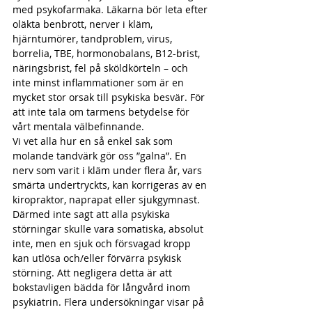
med psykofarmaka. Läkarna bör leta efter 
oläkta benbrott, nerver i kläm, 
hjärntumörer, tandproblem, virus, 
borrelia, TBE, hormonobalans, B12-brist, 
näringsbrist, fel på sköldkörteln – och 
inte minst inflammationer som är en 
mycket stor orsak till psykiska besvär. För 
att inte tala om tarmens betydelse för 
vårt mentala välbefinnande.
Vi vet alla hur en så enkel sak som 
molande tandvärk gör oss ”galna”. En 
nerv som varit i kläm under flera år, vars 
smärta undertryckts, kan korrigeras av en 
kiropraktor, naprapat eller sjukgymnast.
Därmed inte sagt att alla psykiska 
störningar skulle vara somatiska, absolut 
inte, men en sjuk och försvagad kropp 
kan utlösa och/eller förvärra psykisk 
störning. Att negligera detta är att 
bokstavligen bädda för långvård inom 
psykiatrin. Flera undersökningar visar på 