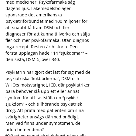
med mediciner. Psykofarmaka såg 
dagens ljus. Läkemedelsbolagen 
sponsrade det amerikanska 
psykiatriförbundet med 100 miljoner för 
att snabbt få fram DSM och fler 
diagnoser för att kunna tillverka och sälja 
fler och mer psykofarmaka. Utan diagnos 
inga recept. Resten är historia. Den 
första upplagan hade 114 ”sjukdomar” – 
den sista, DSM-5, över 340.
Psykiatrin har gjort det lätt för sig med de 
psykiatriska ”kokböckerna”, DSM och 
WHO:s motsvarighet, ICD, där psykiatriker 
bara behöver slå upp ett eller annat 
symtom för att fastställa en ”psykisk 
sjukdom” - och tillhörande psykiatrisk 
drog. Att prata med patienten om sina 
svårigheter ansågs därmed onödigt.
Men vad finns under symptomen, de 
udda beteendena?
”Oftast en somatisk sjukdom”, säger allt 