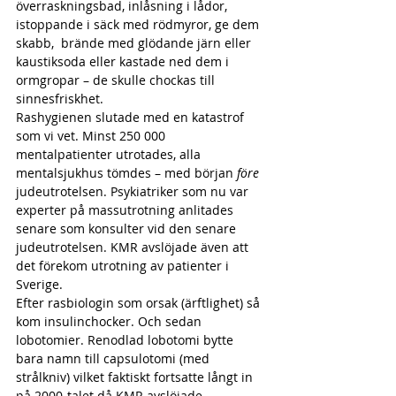
överraskningsbad, inlåsning i lådor, 
istoppande i säck med rödmyror, ge dem 
skabb,  brände med glödande järn eller 
kaustiksoda eller kastade ned dem i 
ormgropar – de skulle chockas till 
sinnesfriskhet.
Rashygienen slutade med en katastrof 
som vi vet. Minst 250 000 
mentalpatienter utrotades, alla 
mentalsjukhus tömdes – med början 
före
judeutrotelsen. Psykiatriker som nu var 
experter på massutrotning anlitades 
senare som konsulter vid den senare 
judeutrotelsen. KMR avslöjade även att 
det förekom utrotning av patienter i 
Sverige.
Efter rasbiologin som orsak (ärftlighet) så 
kom insulinchocker. Och sedan 
lobotomier. Renodlad lobotomi bytte 
bara namn till capsulotomi (med 
strålkniv) vilket faktiskt fortsatte långt in 
på 2000-talet då KMR avslöjade 