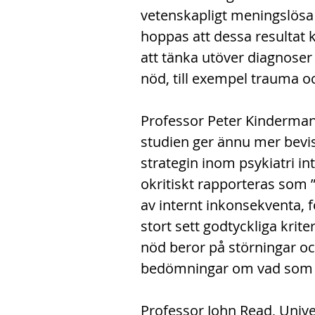
vetenskapligt meningslösa
hoppas att dessa resulta
att tänka utöver diagnoser
nöd, till exempel trauma oc
Professor Peter Kinderman,
studien ger ännu mer bevis
strategin inom psykiatri i
okritiskt rapporteras som 
av internt inkonsekventa, 
stort sett godtyckliga krite
nöd beror på störningar och
bedömningar om vad som ä
Professor John Read, Univer