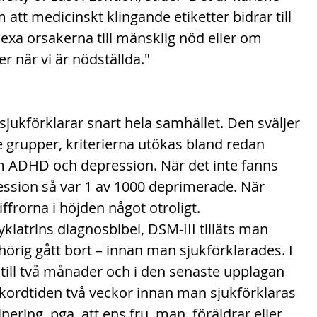
m att medicinskt klingande etiketter bidrar till 
exa orsakerna till mänsklig nöd eller om 
er när vi är nödställda."
sjukförklarar snart hela samhället. Den sväljer 
re grupper, kriterierna utökas bland redan 
m ADHD och depression. När det inte fanns 
ssion så var 1 av 1000 deprimerade. När 
ffrorna i höjden något otroligt.
ykiatrins diagnosbibel, DSM-III tilläts man 
anhörig gått bort – innan man sjukförklarades. I 
till två månader och i den senaste upplagan 
ordtiden två veckor innan man sjukförklaras 
inering, pga. att ens fru, man, föräldrar eller 