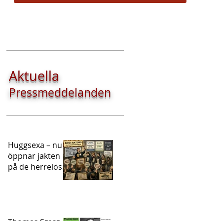
Aktuella
Pressmeddelanden
Huggsexa – nu
öppnar jakten
på de herrelösa
ADHD-
patienterna