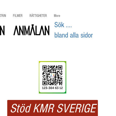
TRIN
FILMER
RÄTTIGHETER
More
Sök ....
on
ANMÄLAN
bland alla sidor
Swisha
ditt stöd
Stöd KMR SVERIGE