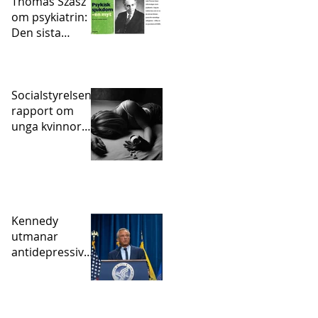
Thomas Szasz
om psykiatrin:
Den sista
statligt
sanktionerade
inkvisitionen
Socialstyrelsens
rapport om
unga kvinnor
och självskador
– vart tog
psykofarmakan
vägen?
Kennedy
utmanar
antidepressivae
pidemin – och
den studie som
hjälpte till att
skapa den