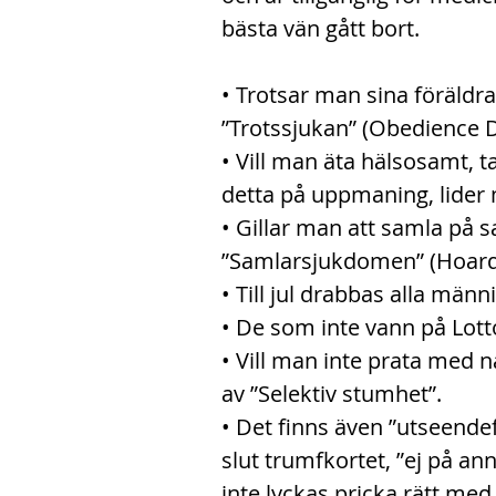
bästa vän gått bort.
• Trotsar man sina föräldrar
”Trotssjukan” (Obedience D
• Vill man äta hälsosamt, t
detta på uppmaning, lider 
• Gillar man att samla på s
”Samlarsjukdomen” (Hoard
• Till jul drabbas alla män
• De som inte vann på Lott
• Vill man inte prata med n
av ”Selektiv stumhet”.
• Det finns även ”utseendef
slut trumfkortet, ”ej på an
inte lyckas pricka rätt med