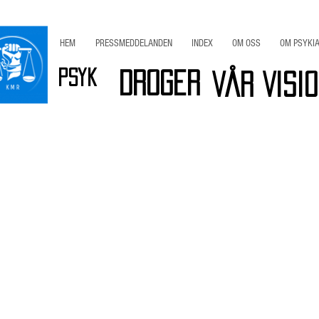
HEM
PRESSMEDDELANDEN
INDEX
OM OSS
OM PSYKIA
Psyk
Droger
Vår Visi
r
Viktig INFO
Bli Medlem / Stöd KMR