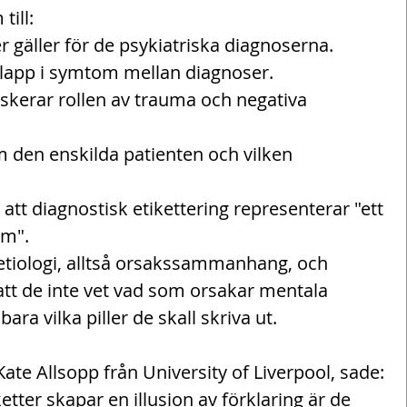
ill:
er gäller för de psykiatriska diagnoserna.
rlapp i symtom mellan diagnoser.
skerar rollen av trauma och negativa 
m den enskilda patienten och vilken 
 att diagnostisk etikettering representerar "ett 
em".
etiologi, alltså orsakssammanhang, och 
att de inte vet vad som orsakar mentala 
bara vilka piller de skall skriva ut.
ate Allsopp från University of Liverpool, sade:
tter skapar en illusion av förklaring är de 