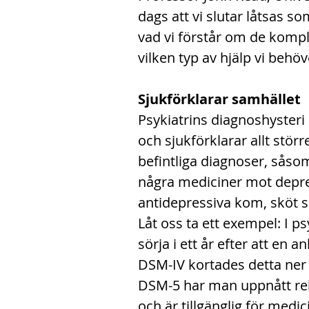
dags att vi slutar låtsas so
vad vi förstår om de kompl
vilken typ av hjälp vi behöv
Sjukförklarar samhället
Psykiatrins diagnoshysteri 
och sjukförklarar allt stör
befintliga diagnoser, såso
några mediciner mot depre
antidepressiva kom, sköt si
Låt oss ta ett exempel: I ps
sörja i ett år efter att en 
DSM-IV kortades detta ner 
DSM-5 har man uppnått rek
och är tillgänglig för medic