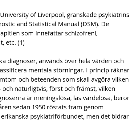
University of Liverpool, granskade psykiatrins 
ostic and Statistical Manual (DSM). De 
apitlen som innefattar schizofreni, 
, etc. (1)
ka diagnoser, används över hela värden och 
lassificera mentala störningar. I princip räknar 
mtom och beteenden som skall avgöra vilken 
 och naturligtvis, först och främst, vilken 
agnoserna är meningslösa, läs värdelösa, beror 
 åren sedan 1950 röstats fram genom 
ikanska psykiatriförbundet, men det bidrar 