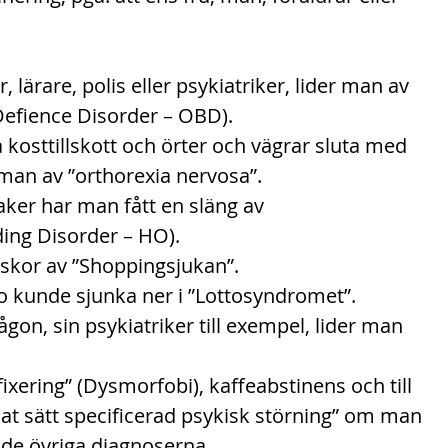
, lärare, polis eller psykiatriker, lider man av 
efience Disorder – OBD). 
a kosttillskott och örter och vägrar sluta med 
man av ”orthorexia nervosa”.
aker har man fått en släng av 
ing Disorder – HO).
niskor av ”Shoppingsjukan”.
o kunde sjunka ner i ”Lottosyndromet”.
ågon, sin psykiatriker till exempel, lider man 
ixering” (Dysmorfobi), kaffeabstinens och till 
nat sätt specificerad psykisk störning” om man 
 de övriga diagnoserna.