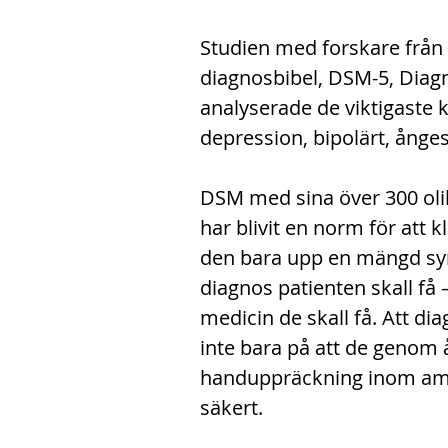
Studien med forskare från 
diagnosbibel, DSM-5, Diagn
analyserade de viktigaste k
depression, bipolärt, ångest
DSM med sina över 300 oli
har blivit en norm för att k
den bara upp en mängd sy
diagnos patienten skall få –
medicin de skall få. Att di
inte bara på att de genom
handuppräckning inom amer
säkert.