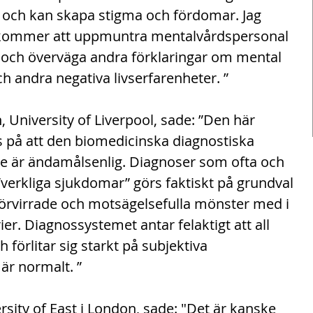
 och kan skapa stigma och fördomar. Jag 
t kommer att uppmuntra mentalvårdspersonal 
 och överväga andra förklaringar om mental 
h andra negativa livserfarenheter. ”
 University of Liverpool, sade: ”Den här 
 på att den biomedicinska diagnostiska 
nte är ändamålsenlig. Diagnoser som ofta och 
”verkliga sjukdomar” görs faktiskt på grundval 
förvirrade och motsägelsefulla mönster med i 
rier. Diagnossystemet antar felaktigt att all 
 förlitar sig starkt på subjektiva 
r normalt. ”
sity of East i London, sade: "Det är kanske 