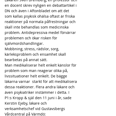
en docent skrev nyligen en debattartikel i 
DN och även i Aftonbladet om att det 
som kallas psykisk ohälsa oftast är friska 
reaktioner på normala påfrestningar och 
skall inte behandlas som medicinska 
problem. Antidepressiva medel förvärrar 
problemen och ökar risken för 
självmordshandlingar.
Mobbning, stress, rädslor, sorg, 
kärleksproblem och ensamhet skall 
bearbetas på annat sätt.
Man medikaliserar helt enkelt känslor för 
problem som man reagerar olika på, 
livssituationer helt enkelt. De bägge 
läkarna varnar  starkt för att medikalisera 
dessa reaktioner. Flera andra läkare och 
även psykiatriker instämmer i detta. I 
P1:s Kropp & själ den 11 juni i år, sade 
Kerstin Ejeby, läkare och 
verksamhetschef vid Gustavsbergs 
Vårdcentral på Värmdö: