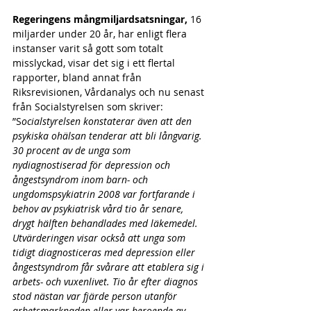
Regeringens mångmiljardsatsningar,
 16 
miljarder under 20 år, har enligt flera 
instanser varit så gott som totalt 
misslyckad, visar det sig i ett flertal 
rapporter, bland annat från 
Riksrevisionen, Vårdanalys och nu senast 
från Socialstyrelsen som skriver:
”S
ocialstyrelsen konstaterar även att den 
psykiska ohälsan tenderar att bli långvarig. 
30 procent av de unga som 
nydiagnostiserad för depression och 
ångestsyndrom inom barn- och 
ungdomspsykiatrin 2008 var fortfarande i 
behov av psykiatrisk vård tio år senare, 
drygt hälften behandlades med läkemedel. 
Utvärderingen visar också att unga som 
tidigt diagnosticeras med depression eller 
ångestsyndrom får svårare att etablera sig i 
arbets- och vuxenlivet. Tio år efter diagnos 
stod nästan var fjärde person utanför 
arbetsmarknaden eller var beroende av 