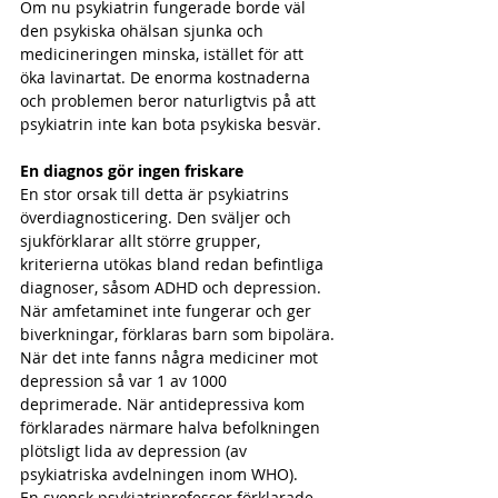
Om nu psykiatrin fungerade borde väl 
den psykiska ohälsan sjunka och 
medicineringen minska, istället för att 
öka lavinartat. De enorma kostnaderna 
och problemen beror naturligtvis på att 
psykiatrin inte kan bota psykiska besvär.
En diagnos gör ingen friskare
En stor orsak till detta är psykiatrins 
överdiagnosticering. Den sväljer och 
sjukförklarar allt större grupper, 
kriterierna utökas bland redan befintliga 
diagnoser, såsom ADHD och depression. 
När amfetaminet inte fungerar och ger 
biverkningar, förklaras barn som bipolära.
När det inte fanns några mediciner mot 
depression så var 1 av 1000 
deprimerade. När antidepressiva kom 
förklarades närmare halva befolkningen 
plötsligt lida av depression (av 
psykiatriska avdelningen inom WHO).
En svensk psykiatriprofessor förklarade 