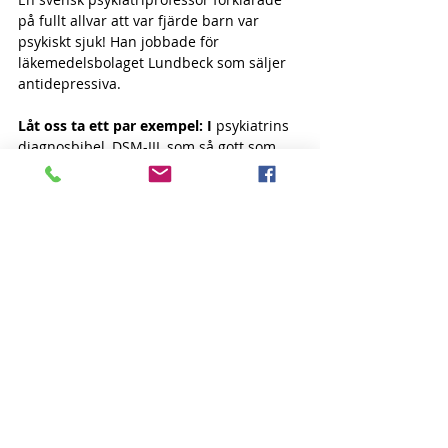
på fullt allvar att var fjärde barn var 
psykiskt sjuk! Han jobbade för 
läkemedelsbolaget Lundbeck som säljer 
antidepressiva.
Låt oss ta ett par exempel: I
 psykiatrins 
diagnosbibel, DSM-III, som så gott som 
alla psykiatriker använder, tilläts man 
sörja i ett år efter att en anhörig gått bort 
innan man sjukförklarades. I DSM-IV 
kortades detta ner till två månader och i 
den senaste upplagan DSM-5 har man 
uppnått rekordtiden två veckor innan 
man sjukförklaras och är tillgänglig för 
medicinering, pga. att en anhörig eller 
kär vän gått bort.
När det gäller ADHD har listan på 
symtom á la ”avbryter tal, rör på sig, kan 
inte koncentrera sig, lyssnar inte, ect…” 
kortats ner avsevärt. Vilket gör att antalet 
”ADHD-barn” då sväller ut alldeles 