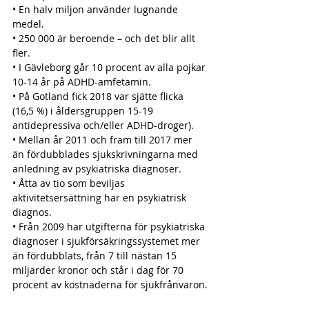
• En halv miljon använder lugnande 
medel.
• 250 000 är beroende – och det blir allt 
fler.
• I Gävleborg går 10 procent av alla pojkar 
10-14 år på ADHD-amfetamin.
• På Gotland fick 2018 var sjätte flicka 
(16,5 %) i åldersgruppen 15-19 
antidepressiva och/eller ADHD-droger).
• Mellan år 2011 och fram till 2017 mer 
än fördubblades sjukskrivningarna med 
anledning av psykiatriska diagnoser.
• Åtta av tio som beviljas 
aktivitetsersättning har en psykiatrisk 
diagnos.
• Från 2009 har utgifterna för psykiatriska 
diagnoser i sjukförsäkringssystemet mer 
än fördubblats, från 7 till nästan 15 
miljarder kronor och står i dag för 70 
procent av kostnaderna för sjukfrånvaron.