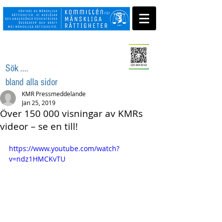
Swisha ditt stöd
Sök ....
bland alla sidor
KMR Pressmeddelande
Jan 25, 2019
Över 150 000 visningar av KMRs
videor – se en till!
https://www.youtube.com/watch?
v=ndz1HMCKvTU