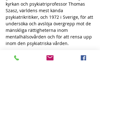
kyrkan och psykiatriprofessor Thomas 
Szasz, världens mest kända 
psykiatrikritiker, och 1972 i Sverige, för att 
undersöka och avslöja övergrepp mot de 
mänskliga rättigheterna inom 
mentalhälsovården och för att rensa upp 
inom den psykiatriska vården.
För mer information gå till KMR:s 
hemsida: 
www.kmr.nu