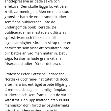
antidepressiva är både säkre och 
effektiva. Den skulle lägga locket på all 
kritik var meningen. Men en meta-studie 
granskar bara de existerande studier 
som finns publicerade. Inte de 
undangömda opublicerade. De 
publicerade har mestadels utförts av 
spökskrivare och förskönats till 
oigenkännlighet. Skräp in-skräp ut är en 
datorterm som visar att resultaten inte 
blir bättre än vad man matar in. Det vill 
säga, forskarna hade granskat alla 
friserade studier. Då ser det bra ut. 
Professor Peter Gøtzsche, ledare för 
Nordiska Cochrane-institutet fick dock 
efter flera års enträget arbete tillgång till 
läkemedelsbolagens hemligstämplade 
studierna och kom fram till att de var en 
katastrof. Han uppskattade att 539 000 
människor dör i förtid av psykofarmaka, 
främst antidepressiva – varje år. 