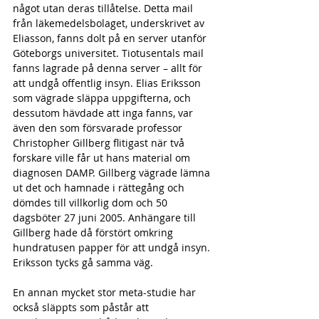
något utan deras tillåtelse. Detta mail 
från läkemedelsbolaget, underskrivet av 
Eliasson, fanns dolt på en server utanför 
Göteborgs universitet. Tiotusentals mail 
fanns lagrade på denna server – allt för 
att undgå offentlig insyn. Elias Eriksson 
som vägrade släppa uppgifterna, och 
dessutom hävdade att inga fanns, var 
även den som försvarade professor 
Christopher Gillberg flitigast när två 
forskare ville får ut hans material om 
diagnosen DAMP. Gillberg vägrade lämna 
ut det och hamnade i rättegång och 
dömdes till villkorlig dom och 50 
dagsböter 27 juni 2005. Anhängare till 
Gillberg hade då förstört omkring 
hundratusen papper för att undgå insyn. 
Eriksson tycks gå samma väg. 
En annan mycket stor meta-studie har 
också släppts som påstår att 