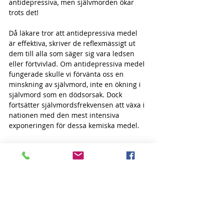
antidepressiva, men självmorden ökar 
trots det! 
Då läkare tror att antidepressiva medel 
är effektiva, skriver de reflexmässigt ut 
dem till alla som säger sig vara ledsen 
eller förtvivlad. Om antidepressiva medel 
fungerade skulle vi förvänta oss en 
minskning av självmord, inte en ökning i 
självmord som en dödsorsak. Dock 
fortsätter självmordsfrekvensen att växa i 
nationen med den mest intensiva 
exponeringen för dessa kemiska medel. 
Psykiatriprofessor Peter Breggin säger: 
Vissa studier bekräftar att antidepressiva 
medel inte är antidepressiva och inte 
behandlar depression effektivt. Andra 
studier visar att de är mycket mer 
benägna att orsaka än att förhindra 
självmord. Och nu har vi CDC som 
bekräftar att självmordsfrekvensen i 