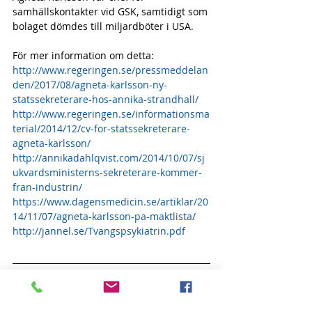
samhällskontakter vid GSK, samtidigt som 
bolaget dömdes till miljardböter i USA.
För mer information om detta:
http://www.regeringen.se/pressmeddelan
den/2017/08/agneta-karlsson-ny-
statssekreterare-hos-annika-strandhall/
http://www.regeringen.se/informationsma
terial/2014/12/cv-for-statssekreterare-
agneta-karlsson/ 
http://annikadahlqvist.com/2014/10/07/sj
ukvardsministerns-sekreterare-kommer-
fran-industrin/
https://www.dagensmedicin.se/artiklar/20
14/11/07/agneta-karlsson-pa-maktlista/
http://jannel.se/Tvangspsykiatrin.pdf
Kommittén för Mänskliga Rättigheter 
grundades 1969 i USA av Scientologi-
kyrkan och psykiatriprofessor Thomas 