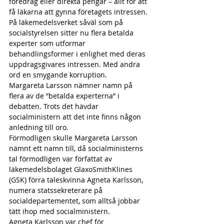
föredrag eller direkta pengar – allt för att 
få läkarna att gynna företagets intressen.
På läkemedelsverket såväl som på 
socialstyrelsen sitter nu flera betalda 
experter som utformar 
behandlingsformer i enlighet med deras 
uppdragsgivares intressen. Med andra 
ord en smygande korruption.
Margareta Larsson nämner namn på 
flera av de ”betalda experterna” i 
debatten. Trots det hävdar 
socialministern att det inte finns någon 
anledning till oro.
Förmodligen skulle Margareta Larsson 
nämnt ett namn till, då socialministerns 
tal förmodligen var författat av 
läkemedelsbolaget GlaxoSmithKlines 
(GSK) förra taleskvinna Agneta Karlsson, 
numera statssekreterare på 
socialdepartementet, som alltså jobbar 
tätt ihop med socialministern.
Agneta Karlsson var chef för 