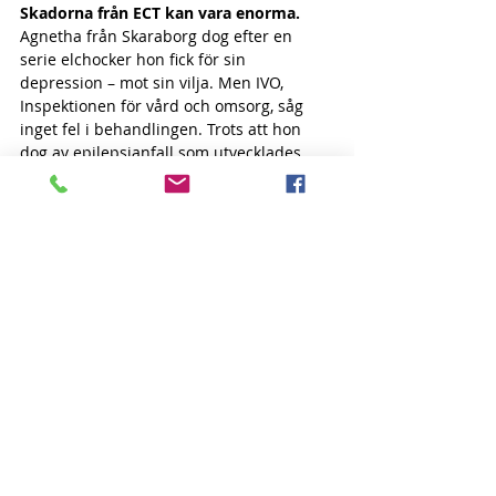
Skadorna från ECT kan vara enorma.
Agnetha från Skaraborg dog efter en 
serie elchocker hon fick för sin 
depression – mot sin vilja. Men IVO, 
Inspektionen för vård och omsorg, såg 
inget fel i behandlingen. Trots att hon 
dog av epilepsianfall som utvecklades 
efter elchockerna. Psykiatrikerna 
använder elchocker för att framkalla 
grand mal epilepsianfall – något som 
neurologerna gör allt för att förhindra. 
De anhöriga anmälde saken till IVO, som 
ansåg att behandlingen var enligt 
vetenskap och beprövad erfarenhet. 
En annan patient från Skaraborgs 
sjukhus begick självmord efter en serie 
elchocker.
Stures fru dog efter 15 
elchocksbehandlingar. Annette mådde 
väldigt dåligt och kunde varken äta eller 
sova. Psykiatrin brakade på med 