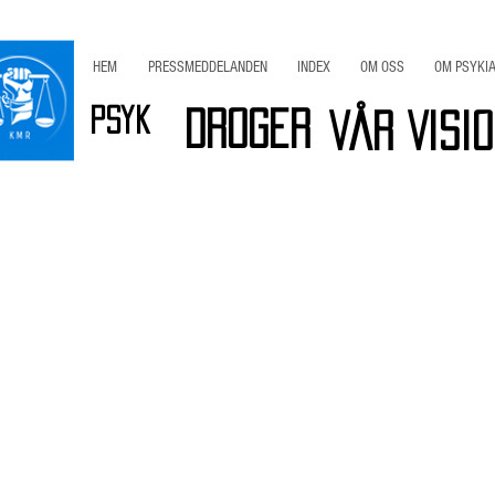
HEM
PRESSMEDDELANDEN
INDEX
OM OSS
OM PSYKIA
Psyk
Droger
Vår Visi
r
Viktig INFO
Bli Medlem / Stöd KMR