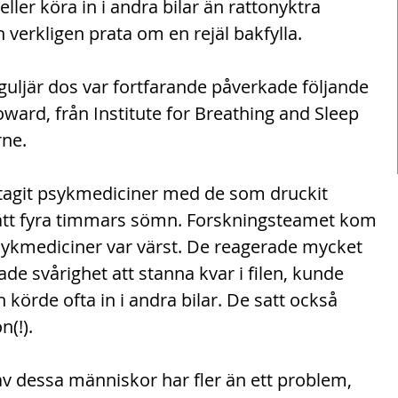
ller köra in i andra bilar än rattonyktra 
verkligen prata om en rejäl bakfylla.
uljär dos var fortfarande påverkade följande 
ard, från Institute for Breathing and Sleep 
rne.
agit psykmediciner med de som druckit 
ått fyra timmars sömn. Forskningsteamet kom 
psykmediciner var värst. De reagerade mycket 
e svårighet att stanna kvar i filen, kunde 
 körde ofta in i andra bilar. De satt också 
n(!).
v dessa människor har fler än ett problem, 