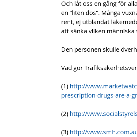
Och låt oss en gång för al
en ”liten dos”. Många vuxn
rent, ej utblandat läkemed
att sänka vilken människa 
Den personen skulle överhu
Vad gör Trafiksäkerhetsver
(1) 
http://www.marketwatch
prescription-drugs-are-a-g
(2) 
http://www.socialstyrel
(3) 
http://www.smh.com.au/