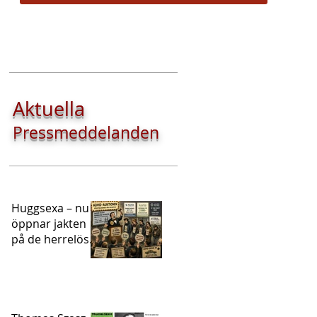
Aktuella
Pressmeddelanden
Huggsexa – nu
öppnar jakten
på de herrelösa
ADHD-
patienterna