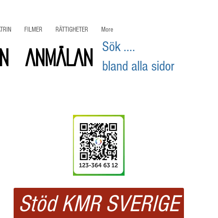
TRIN
FILMER
RÄTTIGHETER
More
Sök ....
on
ANMÄLAN
bland alla sidor
Swisha
ditt stöd
Stöd KMR SVERIGE