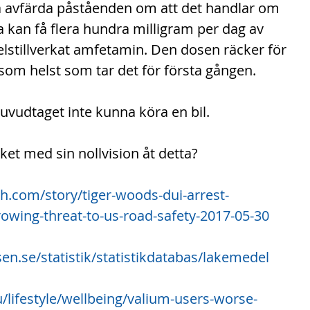
la avfärda påståenden om att det handlar om 
a kan få flera hundra milligram per dag av 
elstillverkat amfetamin. Den dosen räcker för 
som helst som tar det för första gången.
vudtaget inte kunna köra en bil.
ket med sin nollvision åt detta?
.com/story/tiger-woods-dui-arrest-
rowing-threat-to-us-road-safety-2017-05-30
sen.se/statistik/statistikdatabas/lakemedel
lifestyle/wellbeing/valium-users-worse-