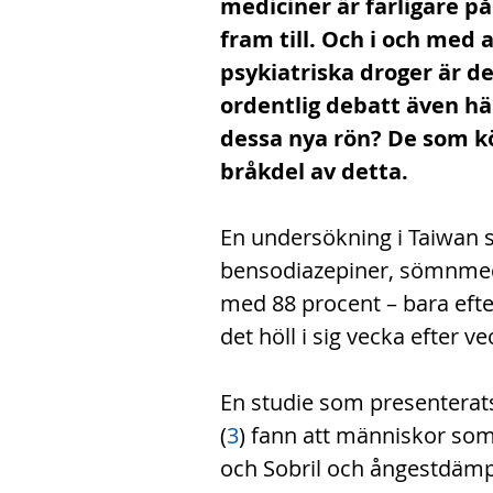
mediciner är farligare på
fram till. Och i och med a
psykiatriska droger är de
ordentlig debatt även här
dessa nya rön? De som kö
bråkdel av detta.
En undersökning i Taiwan s
bensodiazepiner, sömnmede
med 88 procent – bara efter
det höll i sig vecka efter 
En studie som presenterat
(
3
) fann att människor so
och Sobril och ångestdämp