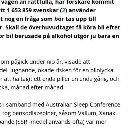
 vägen än rattfulla, har forskare kommit 
tt 1 653 859 svenskar (
2
) använder 
t nog en fråga som bör tas upp till 
. Skall de överhuvudtaget få köra bil efter 
r bil berusade på alkohol utgör ju bara en 
om pågick under nio år, visade att 
l, lugnande, ökade risken för en bilolycka 
 att ha tagit ett enda piller en enda gång, och 
vecka, månad efter månad.
s i samband med Australian Sleep Conference 
m tog bensodiazepiner, såsom Valium, Xanax 
ande (SSRI-medel används ofta) var mer 