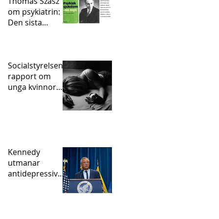
Thomas Szasz
om psykiatrin:
Den sista
statligt
sanktionerade
inkvisitionen
Socialstyrelsens
rapport om
unga kvinnor
och självskador
– vart tog
psykofarmakan
vägen?
Kennedy
utmanar
antidepressivae
pidemin – och
den studie som
hjälpte till att
skapa den