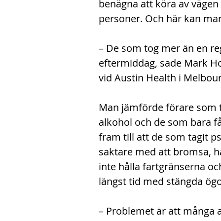
benägna att köra av vägen e
personer. Och här kan man 
– De som tog mer än en reg
eftermiddag, sade Mark How
vid Austin Health i Melbou
Man jämförde förare som t
alkohol och de som bara f
fram till att de som tagit 
saktare med att bromsa, had
inte hålla fartgränserna och
längst tid med stängda ögo
– Problemet är att många a