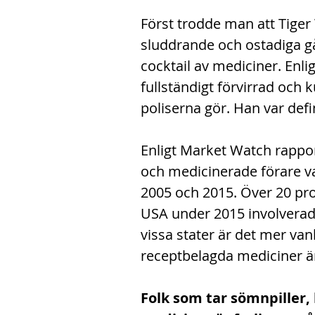
Först trodde man att Tiger
sluddrande och ostadiga 
cocktail av mediciner. Enli
fullständigt förvirrad och 
poliserna gör. Han var defin
Enligt Market Watch rappor
och medicinerade förare va
2005 och 2015. Över 20 pro
USA under 2015 involverade
vissa stater är det mer va
receptbelagda mediciner än
Folk som tar sömnpiller