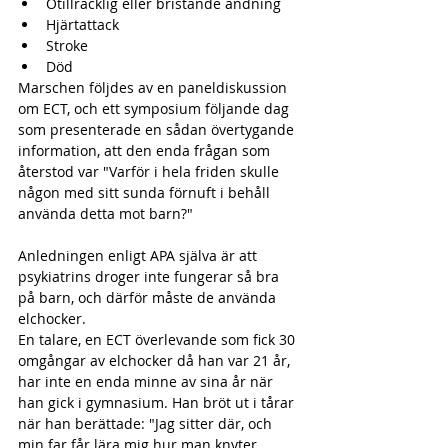
Otillräcklig eller bristande andning  
Hjärtattack  
Stroke  
Död 
Marschen följdes av en paneldiskussion 
om ECT, och ett symposium följande dag 
som presenterade en sådan övertygande 
information, att den enda frågan som 
återstod var "Varför i hela friden skulle 
någon med sitt sunda förnuft i behåll 
använda detta mot barn?"
Anledningen enligt APA själva är att 
psykiatrins droger inte fungerar så bra 
på barn, och därför måste de använda 
elchocker.
En talare, en ECT överlevande som fick 30 
omgångar av elchocker då han var 21 år, 
har inte en enda minne av sina år när 
han gick i gymnasium. Han bröt ut i tårar 
när han berättade: "Jag sitter där, och 
min far får lära mig hur man knyter 