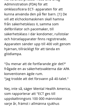
Administration (FDA) för att 
omklassificera ECT- apparaten för att 
kunna använda den på fler barn. [1] De 
vill att elchocksmaskinen skall hamna 
från säkerhetsklass II, samma som 
defibrillator och pacemaker, till 
säkerhetsklass I där kondomer, rullstolar 
och hörselapparater finns registrerade. 
Apparaten sänder upp till 400 volt genom 
hjärnan, tillräckligt för att tända en 
glödlampa.
"Du menar att de fortfarande gör det?" 
frågade en av säkerhetsvakterna där APA 
konventionen ägde rum. 
"Jag trodde att det försvann på 40-talet."
Nej, inte så, säger Mental Health America, 
som rapporterar att "ECT ges till 
uppskattningsvis 100 000 människor 
varje år, främst i allmänna sjukhus 