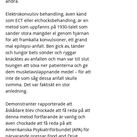
andra.
Elektrokonvulsiv behandling, även känd 
som ECT eller elchocksbehandling, är en 
metod som uppfanns på 1930-talet som 
sänder stora mängder el genom hjärnan 
för att framkalla konvulsioner, ett grand 
mal epilepsi-anfall. Ben gick av, tänder 
och tungor bets sönder och ryggar 
knäcktes av anfallen och man var till slut 
tvungen att söva ner patienterna och ge 
dem muskelavslappnande medel – för att 
inte de som såg dessa anfall skulle 
svimma. Det var faktiskt en stor 
anledning.
Demonstranter rapporterade att 
åskådare blev chockade att få reda på att 
denna metod fortfarande är vanlig och 
även chockade att få reda på att 
Amerikanska Psykiatriförbundet (APA) för 
närvarande pressar Food and Drug 