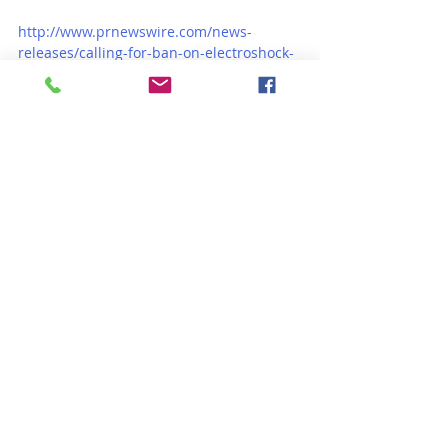
http://www.prnewswire.com/news-
releases/calling-for-ban-on-electroshock-
of-children-300270686.html
[1] Letter to Robert M. Califf, M.D., 
Commissioner, U.S. Food and Drug 
Administration, ftrån American 
Psychiatric Association, 
March 10, 2016, 
p. 
2,psychiatry.org/psychiatrists/advocacy/fe
deral-affairs/patient-safety
, klicka på: 
"March 10: APA Comments to the FDA 
Concerning the Proposed Order and 
Draft Guidance related to ECT Devices."
[2] "Electroconvulsive Therapy (ECT)," 
Mental Health 
America,
psychiatry.org/psychiatrists/advo
cacy/federal-affairs/patient-safety.