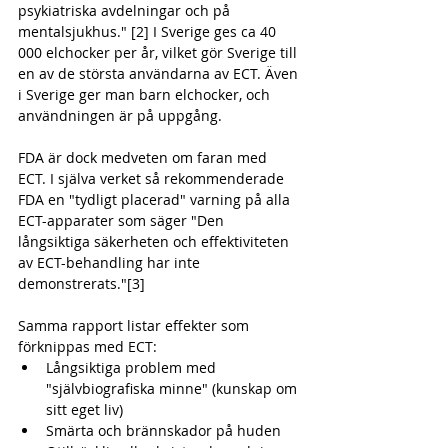
psykiatriska avdelningar och på 
mentalsjukhus." [2] I Sverige ges ca 40 
000 elchocker per år, vilket gör Sverige till 
en av de största användarna av ECT. Även 
i Sverige ger man barn elchocker, och 
användningen är på uppgång.
FDA är dock medveten om faran med 
ECT. I själva verket så rekommenderade 
FDA en "tydligt placerad" varning på alla 
ECT-apparater som säger "Den 
långsiktiga säkerheten och effektiviteten 
av ECT-behandling har inte 
demonstrerats."[3]
Samma rapport listar effekter som 
förknippas med ECT: 
Långsiktiga problem med 
"självbiografiska minne" (kunskap om 
sitt eget liv)  
Smärta och brännskador på huden  