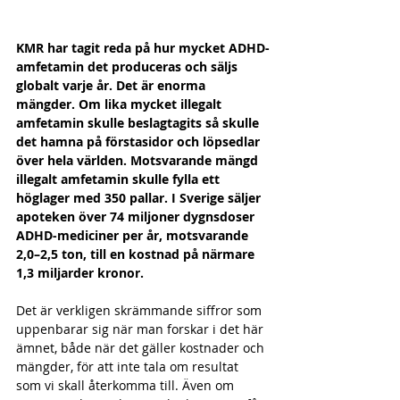
KMR har tagit reda på hur mycket ADHD-
amfetamin det produceras och säljs 
globalt varje år. Det är enorma 
mängder. Om lika mycket illegalt 
amfetamin skulle beslagtagits så skulle 
det hamna på förstasidor och löpsedlar 
över hela världen. Motsvarande mängd 
illegalt amfetamin skulle fylla ett 
höglager med 350 pallar. I Sverige säljer 
apoteken över 74 miljoner dygnsdoser 
ADHD-mediciner per år, motsvarande 
2,0–2,5 ton, till en kostnad på närmare 
1,3 miljarder kronor.
Det är verkligen skrämmande siffror som 
uppenbarar sig när man forskar i det här 
ämnet, både när det gäller kostnader och 
mängder, för att inte tala om resultat 
som vi skall återkomma till. Även om 