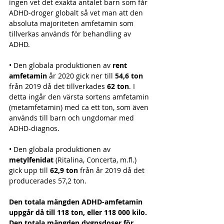
ingen vet det exakta antalet barn som får 
ADHD-droger globalt så vet man att den 
absoluta majoriteten amfetamin som 
tillverkas används för behandling av 
ADHD. 
• Den globala produktionen av 
rent 
amfetamin
 år 2020 gick ner till 
54,6 ton
från 2019 då det tillverkades 
62 ton
. I 
detta ingår den värsta sortens amfetamin 
(metamfetamin) med ca ett ton, som även 
används till barn och ungdomar med 
ADHD-diagnos.
• Den globala produktionen av 
metylfenidat
 (Ritalina, Concerta, m.fl.) 
gick upp till 
62,9 ton
 från år 2019 då det 
producerades 57,2 ton. 
Den totala mängden ADHD-amfetamin 
uppgår då till 118 ton, eller 118 000 kilo. 
Den totala mängden dygnsdoser för 