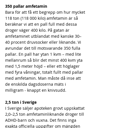
350 pallar amfetamin
Bara för att få ett begrepp om hur mycket 
118 ton (118 000 kilo) amfetamin är så 
beräknar vi att en pall full med dessa 
droger väger 400 kilo. På gatan är 
amfetaminet utblandat med kanske 30–
40 procent druvsocker eller liknande. Vi 
avrundar det till motsvarande 350 fulla 
pallar. En pall har ytan 1 kvm – med lite 
mellanrum så blir det minst 400 kvm yta 
med 1,5 meter höjd – eller ett höglager 
med fyra våningar, totalt fullt med pallar 
med amfetamin. Man måste då inse att 
de enskilda dagsdoserna mäts i 
milligram - knappt en knivsudd.
2,5 ton i Sverige
I Sverige säljer apoteken grovt uppskattat 
2,0–2,5 ton amfetaminliknande droger till 
ADHD-barn och vuxna. Det finns inga 
exakta officiella uppgifter om mängden 