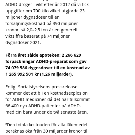
ADHD-droger i vikt efter år 2012 då vi fick 
uppgifter om 700 kilo vilket utgjorde 23 
miljoner dygnsdoser till en 
försäljningskostnad på 390 miljoner 
kronor, så 2,0–2,5 ton är en generell 
viktsiffra baserat på 74 miljoner 
dygnsdoser 2021.
Förra året sålde apoteken: 2 266 629 
förpackningar ADHD-preparat som gav 
74 079 586 dygnsdoser till en kostnad av 
1 265 992 501 kr (1,26 miljarder).
Enligt Socialstyrelsens pressrelease 
kommer det att bli en kostnadsexplosion 
för ADHD-mediciner då det har tillkommit 
66 400 nya ADHD-patienter på ADHD-
medicin bara under de två senaste åren.
”Den totala kostnaden för alla läkemedel 
beräknas öka från 30 miljarder kronor till 