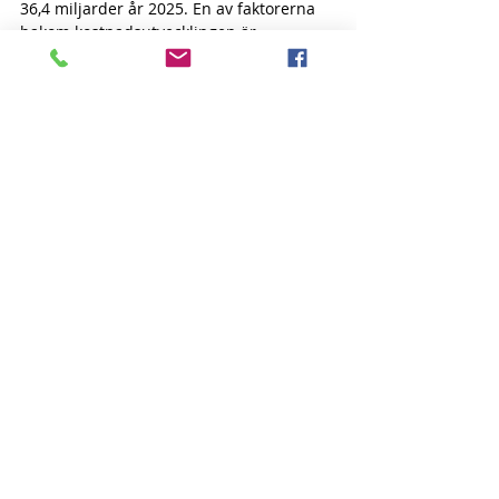
36,4 miljarder år 2025. En av faktorerna 
bakom kostnadsutvecklingen är 
försäljning av ADHD-amfetamin. På 
grund av att så många fler diagnostiseras 
med ADHD kommer 
behandlingskostnaderna fortsätta öka 
med närmare 20 procent fram till 2024, 
upp till 1,4 miljarder kronor,” säger 
Socialstyrelsen i en ny rapport, och:
4,5 procent av flickorna och 9 procent av 
pojkarna 10–17 år fick en ADHD-diagnos 
år 2020.  År 2015 var motsvarande siffra 
2,9 respektive 7,1 procent.