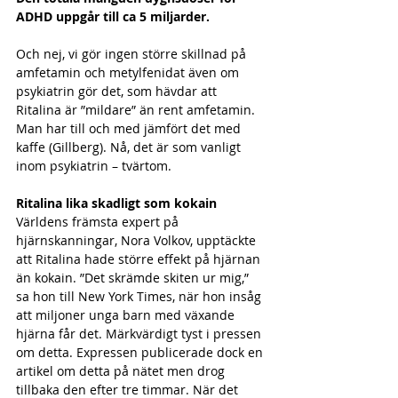
ADHD uppgår till ca 5 miljarder.
Och nej, vi gör ingen större skillnad på 
amfetamin och metylfenidat även om 
psykiatrin gör det, som hävdar att 
Ritalina är ”mildare” än rent amfetamin. 
Man har till och med jämfört det med 
kaffe (Gillberg). Nå, det är som vanligt 
inom psykiatrin – tvärtom. 
Ritalina lika skadligt som kokain
Världens främsta expert på 
hjärnskanningar, Nora Volkov, upptäckte 
att Ritalina hade större effekt på hjärnan 
än kokain. ”Det skrämde skiten ur mig,” 
sa hon till New York Times, när hon insåg 
att miljoner unga barn med växande 
hjärna får det. Märkvärdigt tyst i pressen 
om detta. Expressen publicerade dock en 
artikel om detta på nätet men drog 
tillbaka den efter tre timmar. När det 