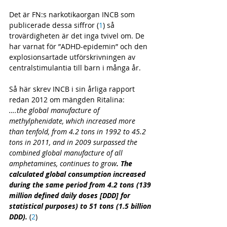
Det är FN:s narkotikaorgan INCB som 
publicerade dessa siffror (
1
) så 
trovärdigheten är det inga tvivel om. De 
har varnat för ”ADHD-epidemin” och den 
explosionsartade utförskrivningen av 
centralstimulantia till barn i många år.
Så här skrev INCB i sin årliga rapport 
redan 2012 om mängden Ritalina:
….the global manufacture of 
methylphenidate, which increased more 
than tenfold, from 4.2 tons in 1992 to 45.2 
tons in 2011, and in 2009 surpassed the 
combined global manufacture of all 
amphetamines, continues to grow
. The 
calculated global consumption increased 
during the same period from 4.2 tons (139 
million defined daily doses [DDD] for 
statistical purposes) to 51 tons (1.5 billion 
DDD). 
(
2
)